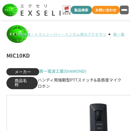
製品検索
お問い合わせ
無線機・トランシーバー・インカム用のアクセサリ
第一電波工業
MIC10KD
第一電波工業(DIAMOND)
メーカー
ハンディ用強靭型PTTスイッチ&高感度マイク
商品名
称
ロホン