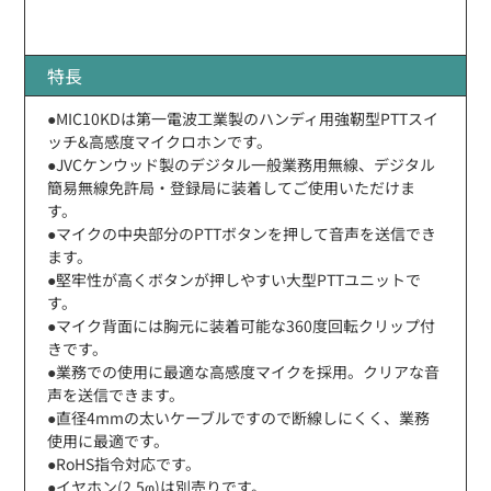
特長
●MIC10KDは第一電波工業製のハンディ用強靭型PTTスイ
ッチ&高感度マイクロホンです。
●JVCケンウッド製のデジタル一般業務用無線、デジタル
簡易無線免許局・登録局に装着してご使用いただけま
す。
●マイクの中央部分のPTTボタンを押して音声を送信でき
ます。
●堅牢性が高くボタンが押しやすい大型PTTユニットで
す。
●マイク背面には胸元に装着可能な360度回転クリップ付
きです。
●業務での使用に最適な高感度マイクを採用。クリアな音
声を送信できます。
●直径4mmの太いケーブルですので断線しにくく、業務
使用に最適です。
●RoHS指令対応です。
●イヤホン(2.5φ)は別売りです。