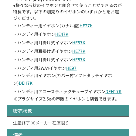
●様々な形状のイヤホンと組合せて使うことができるのが
特長です。以下の別売りのイヤホンのいずれかとをお選
びください。
・ハンディー用イヤホン(カナル型)
HE27K
・ハンディ用イヤホン
HE47K
・ハンディ用耳掛け式イヤホン
HE57K
・ハンディ用耳掛け式イヤホン
HE77K
・ハンディ用耳掛け式イヤホン
HE87K
・ハンディ用2WAYイヤホン
HE97
・ハンディ用イヤホン(カバー付ソフトタッチイヤホ
ン)
DEH7K
・ハンディ用アコースティックチューブイヤホン
DEH17K
※プラグサイズ2.5φの市販のイヤホンも装着できます。
販売状態
生産終了 ※メーカー在庫限り
備考