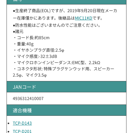
●生産終了商品(EOL)ですが、2019年9月20日現在メーカ
ー在庫僅かにあります。後継品は
MIC11KD
です。
●防水性能はございませんのでご注意ください。
●諸元
・コード長:約85cm
・重量:40g
・イヤホンプラグ直径:2.5φ
・マイク感度:-32±3dB
・マイクロホンインピーダンス:EMC型、2.2kΩ
・コネクタ形状: 特殊プラグケンウッド用、スピーカー
2.5φ、マイク3.5φ
JANコード
4936312410007
適合機種
TCP-D143
TCP-D201