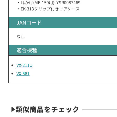
・耳かけ(ME-150用): YSR0087469
・EK-313クリップ付きリアケース
JANコード
なし
適合機種
VX-211U
VX-561
類似商品をチェック