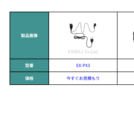
製品画像
型番
EX-PX3
価格
今すぐお見積もり