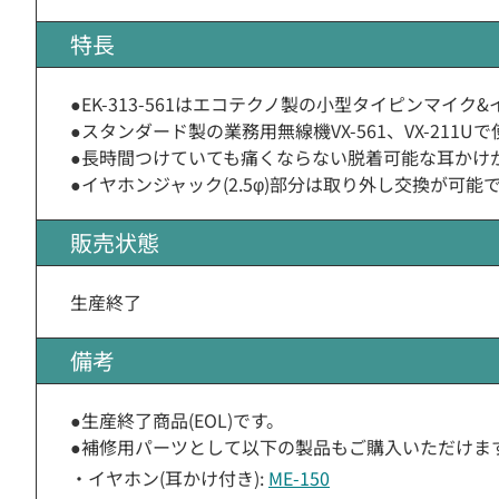
特長
●EK-313-561はエコテクノ製の小型タイピンマイク
●スタンダード製の業務用無線機VX-561、VX-211U
●長時間つけていても痛くならない脱着可能な耳かけ
●イヤホンジャック(2.5φ)部分は取り外し交換が可能
販売状態
生産終了
備考
●生産終了商品(EOL)です。
●補修用パーツとして以下の製品もご購入いただけま
・イヤホン(耳かけ付き):
ME-150