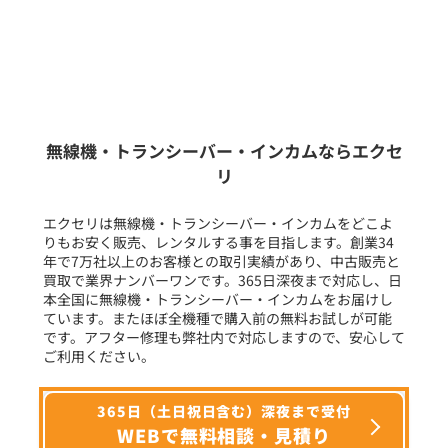
販売
/
レンタル
/
リース
新品
/
中古
生産終了品を含む
無線機・トランシーバー・インカムならエクセ
リ
フリーワード入力(製品名等)
エクセリは無線機・トランシーバー・インカムをどこよ
りもお安く販売、レンタルする事を目指します。創業34
年で7万社以上のお客様との取引実績があり、中古販売と
選択条件をリセット
買取で業界ナンバーワンです。365日深夜まで対応し、日
本全国に無線機・トランシーバー・インカムをお届けし
ています。またほぼ全機種で購入前の無料お試しが可能
です。アフター修理も弊社内で対応しますので、安心して
ご利用ください。
365日（土日祝日含む）深夜まで受付
WEBで無料相談・見積り