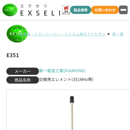
製品検索
お問い合わせ
無線機・トランシーバー・インカム用のアクセサリ
第一電波工業
E351
第一電波工業(DIAMOND)
メーカー
交換用エレメント(351MHz帯)
商品名称