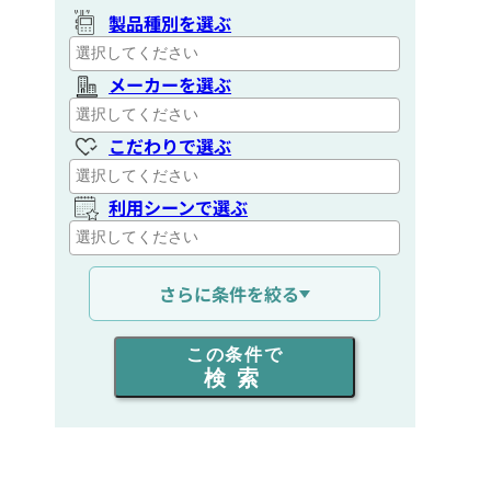
製品種別を選ぶ
メーカーを選ぶ
こだわりで選ぶ
利用シーンで選ぶ
定価:16,000円(税別)
通信距離を選ぶ
※Φ2.5mmイヤホン付属
さらに条件を絞る
EK-535
出力を選ぶ
​イヤマイク(耳で話すマイク/イヤホン)
この条件で
検索
同時通話人数を選ぶ
販売
/
レンタル
/
リース