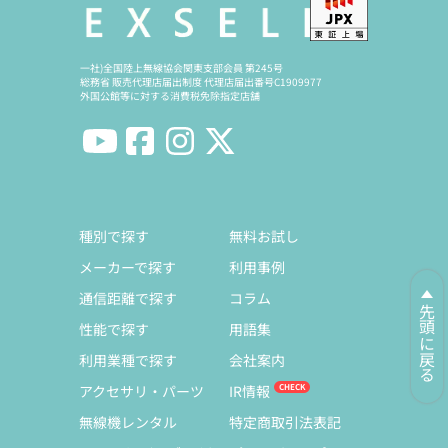
一社)全国陸上無線協会関東支部会員 第245号
定価:オープン価格
総務省 販売代理店届出制度 代理店届出番号C1909977
外国公館等に対する消費税免除指定店舗
※EK-567LSF-VX
※イヤホンジャックサイズΦ2.5mm
※同時通話無線機にも対応
EM-01-581A
咽喉マイク&イヤホン
種別で探す
無料お試し
メーカーで探す
利用事例
通信距離で探す
コラム
先頭に戻る
性能で探す
用語集
利用業種で探す
会社案内
アクセサリ・パーツ
IR情報
無線機レンタル
特定商取引法表記