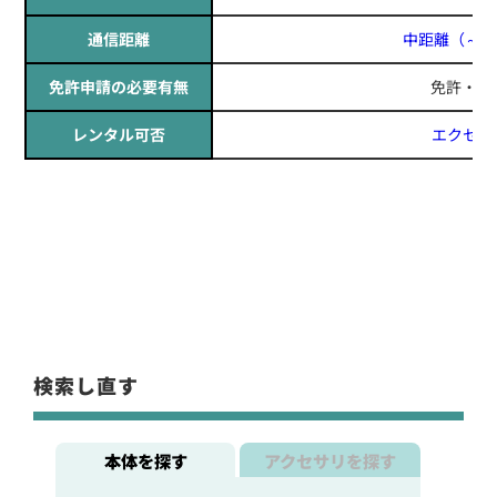
通信距離
中距離
（～1
免許申請の必要有無
免許・資
レンタル可否
エクセリ
定価:16,000円(税別)
※小型軽量・日常生活防水
※イヤホンプラグサイズ2.5φ
※イヤホンME-101付属
※ケーブル長約65cm
EK-515W-460
タイピンマイク&イヤホン
検索し直す
本体を探す
アクセサリを探す