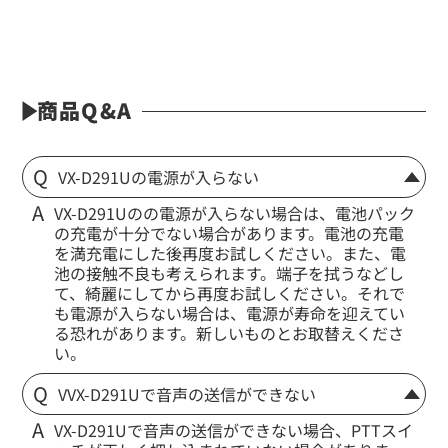
※交互通話用
EK-304
袖付け型マイク&イヤホン
商品Q&A
VX-D291Uの電源が入らない
VX-D291Uのの電源が入らない場合は、電池パック
の充電が十分でない場合があります。電池の充電
を満充電にした後再度お試しください。また、電
池の接触不良も考えられます。端子を拭うなどし
て、綺麗にしてから再度お試しください。それで
も電源が入らない場合は、電源が寿命を迎えてい
る恐れがあります。新しいものとお取替えくださ
い。
定価:16,000円(税別)
VVX-D291Uで音声の送信ができない
※EK-304-ST
※イヤホンプラグサイズ2.5φ
VX-D291Uで音声の送信ができない場合、PTTスイ
※イヤホン付属