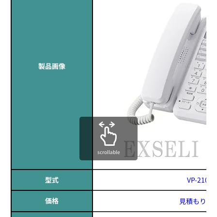
製品画像
定価:オープン価格
scrollable
※EK-367F-510
EK-505N
型式
VP-2100
ノイズキャンセル型タイピンマイク(イヤホン付)
価格
見積もりす