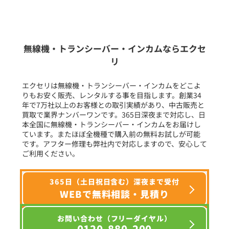
新品
/
中古
生産終了品を含む
無線機・トランシーバー・インカムならエクセ
リ
フリーワード入力(製品名等)
エクセリは無線機・トランシーバー・インカムをどこよ
定価:オープン価格
りもお安く販売、レンタルする事を目指します。創業34
※EK-535-510
年で7万社以上のお客様との取引実績があり、中古販売と
選択条件をリセット
買取で業界ナンバーワンです。365日深夜まで対応し、日
※騒音下での使用に適しています
本全国に無線機・トランシーバー・インカムをお届けし
ています。またほぼ全機種で購入前の無料お試しが可能
EK-567
です。アフター修理も弊社内で対応しますので、安心して
防水マイクロフォンタイピンマイク(ノーマルタイプ)
ご利用ください。
365日（土日祝日含む）深夜まで受付
WEBで無料相談・見積り
お問い合わせ（フリーダイヤル）
0120-880-200