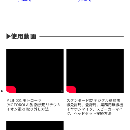
EK-313N
ノイズキャンセル型タイピンマイク
使用動画
定価:10,000円～13,200円(税抜)
※メーカー定価は装着無線機(コネクタ)によって
異なります
...続きを読む
※EK-313N(スタンダード業務用)
MLB-001 モトローラ
スタンダード製 デジタル簡易無
※イヤホンプラグサイズ2.5φ
(MOTOROLA)製 防浸用リチウム
線免許局、登録局、業務用無線機
※イヤホン付属
イオン電池 取り外し方法
イヤホンマイク、スピーカーマイ
ク、ヘッドセット接続方法
※マイク部分は防滴仕様
EK-313T