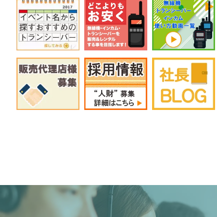
定価:オープン価格
※EK-567F-VX
※2.5φイヤホン付き
EK-567LS
防水イヤホンマイク(ロックスイッチ)