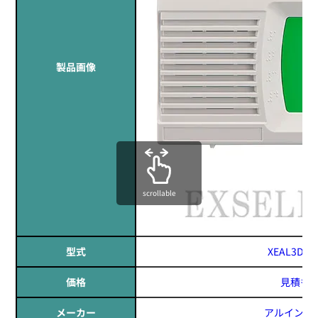
製品画像
定価:13,400円～17,000円(税別)
※メーカー定価は装着無線機(コネクタ)によって
異なります
...続きを読む
scrollable
※EK-505T-ST
EK-505WA
タイピンマイク&イヤホン
型式
XEAL3D / 
価格
見積も
メーカー
アルインコ(A