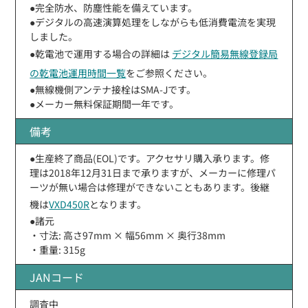
●完全防水、防塵性能を備えています。
●デジタルの高速演算処理をしながらも低消費電流を実現
しました。
●乾電池で運用する場合の詳細は
デジタル簡易無線登録局
の乾電池運用時間一覧
をご参照ください。
●無線機側アンテナ接栓はSMA-Jです。
●メーカー無料保証期間一年です。
備考
●生産終了商品(EOL)です。アクセサリ購入承ります。修
理は2018年12月31日まで承りますが、メーカーに修理パ
ーツが無い場合は修理ができないこともあります。後継
機は
VXD450R
となります。
●諸元
・寸法: 高さ97mm × 幅56mm × 奥行38mm
・重量: 315g
JANコード
調査中