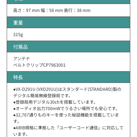
高さ：97 mm 幅：56 mm 奥行：38 mm
重量
315g
付属品
アンテナ
ベルトクリップCP7963001
特長
●VX-D291U (VXD291U)はスタンダード(STANDARD)製の
デジタル簡易無線登録局です。
●登録局用デジタル30chを搭載しています。
●オーディオ出力700mWでうるさい場所でも安心です。
●32,767通りものキーを使った秘話機能を搭載していま
す。
●ARIB規格に準拠した「ユーザーコード通信」に対応して
います。