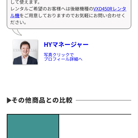
して使えます。
レンタルご希望のお客様へは後継機種の
VXD450Rレンタ
ル機
をご用意しておりますのでお気軽にお問い合わせく
ださい。
HYマネージャー
写真クリックで
プロフィール詳細へ
定価:オープン価格
その他商品との比較
※EK-367-510
※2.5φイヤホン付き
EK-367F
防水マイクロフォンタイピンマイク(風防付きタイプ)