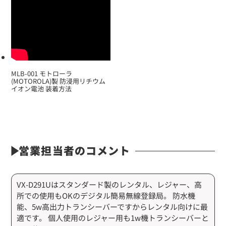
タイピンマイク(イヤホン付)
MLB-001 モトローラ
(MOTOROLA)製 防浸用リチウム
イオン電池 装着方法
営業担当者のコメント
定価:生産終了
...続きを読む
※EK-313T-VX
※イヤホンプラグサイズ2.5φ
VX-D291Uはスタンダード製のレンタル、レジャー、高
※イヤホン付属
所での使用もOKのデジタル簡易無線登録局。 防水機
能、5w高出力トランシーバーですからレンタル向けに最
EK-367
適です。 個人使用のレジャー用も1w機トランシーバーと
防水マイクロフォンタイピンマイク(ノーマルタイプ)