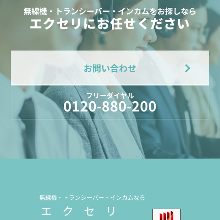
無線機・トランシーバー・インカムをお探しなら
エクセリにお任せください
定価:オープン価格
※EK-567LS-VX
お問い合わせ
※イヤホンジャックサイズΦ2.5mm
※同時通話無線機にも対応
フリーダイヤル
EK-567LSF
0120-880-200
防水イヤホンマイク(ロックスイッチ+風防)
無線機・トランシーバー・インカムなら