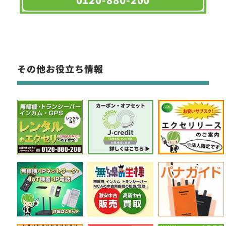
その他お役立ち情報
定価:オープン価格
※EK-567-VX
※2.5φイヤホン付き
EK-567F
防水マイクロフォンタイピンマイク(風防付きタイプ)