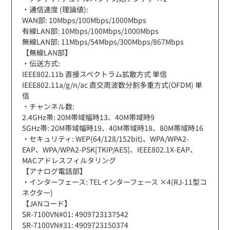
・通信速度 (理論値):
WAN部: 10Mbps/100Mbps/1000Mbps
有線LAN部: 10Mbps/100Mbps/1000Mbps
無線LAN部: 11Mbps/54Mbps/300Mbps/867Mbps
【無線LAN部】
・伝送方式:
IEEE802.11b 直接スペクトラム拡散方式 単信
IEEE802.11a/g/n/ac 直交周波数分割多重方式(OFDM) 単
信
・チャンネル数:
2.4GHz帯: 20M帯域幅時13、40M帯域時9
5GHz帯: 20M帯域幅時19、40M帯域時18、80M帯域時16
・セキュリティ: WEP(64/128/152bit)、WPA/WPA2-
EAP、WPA/WPA2-PSK[TKIP/AES]、IEEE802.1X-EAP、
MACアドレスフィルタリング
【アナログ電話部】
・インターフェース: TELインターフェース ×4(RJ-11型コ
ネクター)
【JANコード】
SR-7100VN#01: 4909723137542
SR-7100VN#31: 4909723150374