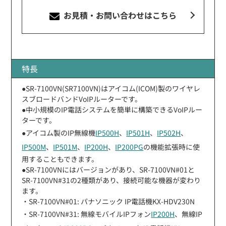
お見積・お問い合わせ
はこちら
特長
●SR-7100VN(SR7100VN)はアイコム(ICOM)製のワイヤレ
スブロードバンドVoIPルーターです。
●中小規模のIP電話システムを簡単に構築できるVoIPルー
ターです。
●アイコム製のIP無線機
IP500H
、
IP501H
、
IP502H
、
IP500M
、
IP501M
、
IP200H
、
IP200PG
の機能拡張時に使
用することもできます。
●SR-7100VNにはバージョンがあり、SR-7100VN#01と
SR-7100VN#31の2種類があり、接続可能な機器が変わり
ます。
・SR-7100VN#01: パナソニック IP電話機KX-HDV230N
・SR-7100VN#31: 無線モバイルIPフォン
IP200H
、無線IP