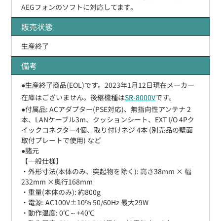
AEGフォンのソフトに対応してます。
販売状態
生産終了
備考
●生産終了商品(EOL)です。2023年1月12日現在メーカー
在庫はございません。後継機種は
SR-8000V
です。
●付属品: ACアダプター(PSE対応)、無指向性アンテナ 2
本、LANケーブル3m、クッションシート、EXT I/O 4Pク
イックコネクター4個、取り付けネジ 4本 (別売品の壁面
取付プレートで使用) など
●諸元
【一般仕様】
・外形寸法(本体のみ、突起物を除く): 高さ38mm × 幅
232mm ×奥行168mm
・重量(本体のみ): 約800g
・電源: AC100V±10% 50/60Hz 最大29W
・動作温度: 0℃～+40℃