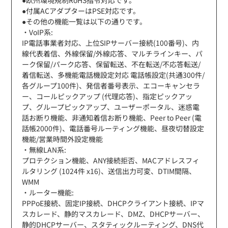
●付属ACアダプターはPSE対応です。
●その他の機能一覧は以下の通りです。
・VoIP系:
IP電話事業者対応、上位SIPサーバー接続(100番号)、内
線代表着信、外線保留/外線応答、マルチラインキー、パ
ーク保留/パーク応答、保留転送、不在転送/不応答転送/
着信転送、多機能電話機設定対応 電話帳設定(共通300件/
各グループ100件)、発信者番号表示、エコーキャンセラ
ー、コールピックアップ (代理応答)、指定ピックアッ
プ、グループピックアップ、ユーザーポータル、迷惑電
話お断り機能、非通知着信お断り機能、Peer to Peer (電
話帳2000件)、電話番号ルーティング機能、昼夜切替設定
機能/営業時間外設定機能
・無線LAN系:
プロテクション機能、ANY接続拒否、MACアドレスフィ
ルタリング (1024件 x16)、送信出力可変、DTIM間隔、
WMM
・ルーター機能:
PPPoE接続、固定IP接続、DHCPクライアント接続、IPマ
スカレード、静的マスカレード、DMZ、DHCPサーバー、
静的DHCPサーバー、スタティックルーティング、DNS代