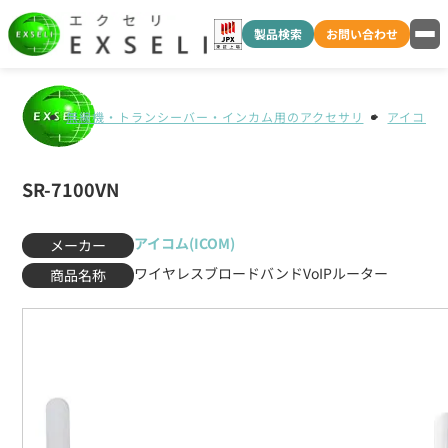
製品検索
お問い合わせ
無線機・トランシーバー・インカム用のアクセサリ
アイコム(I
SR-7100VN
アイコム(ICOM)
メーカー
ワイヤレスブロードバンドVoIPルーター
商品名称