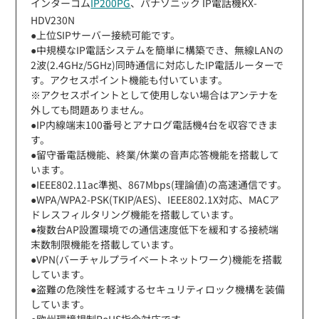
インターコム
IP200PG
、パナソニック IP電話機KX-
HDV230N
●上位SIPサーバー接続可能です。
●中規模なIP電話システムを簡単に構築でき、無線LANの
2波(2.4GHz/5GHz)同時通信に対応したIP電話ルーターで
す。アクセスポイント機能も付いています。
※アクセスポイントとして使用しない場合はアンテナを
外しても問題ありません。
●IP内線端末100番号とアナログ電話機4台を収容できま
す。
●留守番電話機能、終業/休業の音声応答機能を搭載して
います。
●IEEE802.11ac準拠、867Mbps(理論値)の高速通信です。
●WPA/WPA2-PSK(TKIP/AES)、IEEE802.1X対応、MACア
ドレスフィルタリング機能を搭載しています。
●複数台AP設置環境での通信速度低下を緩和する接続端
末数制限機能を搭載しています。
●VPN(バーチャルプライベートネットワーク)機能を搭載
しています。
●盗難の危険性を軽減するセキュリティロック機構を装備
しています。
●欧州環境規制RoHS指令対応です。