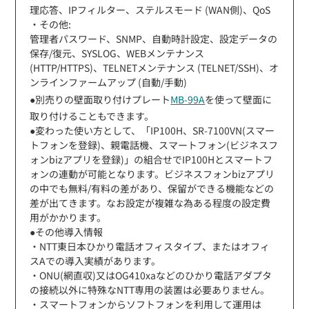
理応答、IPフィルター、ステルスモード (WAN側)、QoS
・その他:
管理者パスワード、SNMP、自動時計設定、設定データの
保存/復元、SYSLOG、WEBメンテナンス
(HTTP/HTTPS)、TELNETメンテナンス (TELNET/SSH)、オ
ンラインファームアップ (自動/手動)
●別売りの壁面取り付けプレート
MB-99A
を使って壁面に
取り付けることもできます。
●変わった使い方として、「IP100H、SR-7100VN(スマー
トフォンを登録)、親電話機、スマートフォン(ビジネスフ
ォンbizアプリを登録)」の組合せでIP100Hとスマートフ
ォンの連動が可能となります。ビジネスフォンbizアプリ
の中でも無料/有料の差があり、保留ができる機能などの
差が出てきます。なお設定が複雑な為ある程度の設定費
用がかかります。
●その他導入情報
・NTT東日本ひかり電話オフィスタイプ、またはオフィ
スAでの導入実績があります。
・ONU(網直収)又はOG410xaなどのひかり電話アダプタ
の接続以外に特殊なNTT専用の装置は必要ありません。
・スマートフォンからソフトフォンを利用して運用は