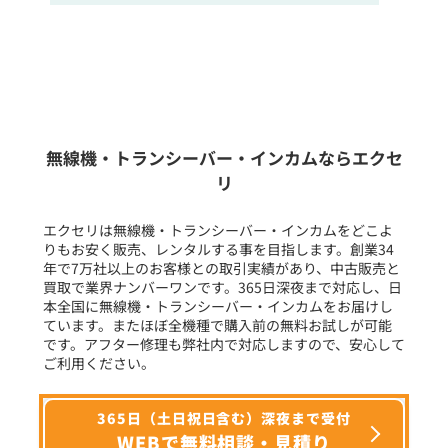
販売
/
レンタル
/
リース
新品
/
中古
生産終了品を含む
無線機・トランシーバー・インカムならエクセ
リ
フリーワード入力(製品名等)
エクセリは無線機・トランシーバー・インカムをどこよ
りもお安く販売、レンタルする事を目指します。創業34
年で7万社以上のお客様との取引実績があり、中古販売と
選択条件をリセット
買取で業界ナンバーワンです。365日深夜まで対応し、日
本全国に無線機・トランシーバー・インカムをお届けし
ています。またほぼ全機種で購入前の無料お試しが可能
です。アフター修理も弊社内で対応しますので、安心して
ご利用ください。
365日（土日祝日含む）深夜まで受付
WEBで無料相談・見積り