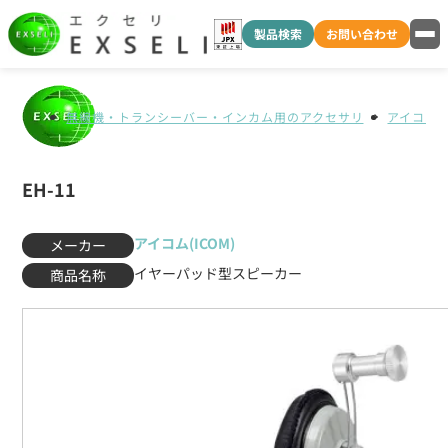
製品検索
お問い合わせ
無線機・トランシーバー・インカム用のアクセサリ
アイコム(I
EH-11
アイコム(ICOM)
メーカー
イヤーパッド型スピーカー
商品名称