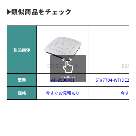
類似商品をチェック
製品画像
scrollable
型番
AP-9500#01
ST#7704-WT(DE200)
価格
今すぐお見積もり
今すぐ