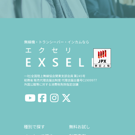
無線機・トランシーバー・インカムなら
一社)全国陸上無線協会関東支部会員 第245号
総務省 販売代理店届出制度 代理店届出番号C1909977
外国公館等に対する消費税免除指定店舗
種別で探す
無料お試し