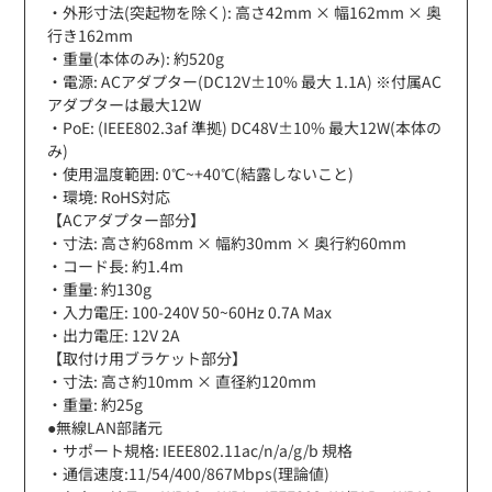
・外形寸法(突起物を除く): 高さ42mm × 幅162mm × 奥
行き162mm
・重量(本体のみ): 約520g
・電源: ACアダプター(DC12V±10% 最大 1.1A) ※付属AC
アダプターは最大12W
・PoE: (IEEE802.3af 準拠) DC48V±10% 最大12W(本体の
み)
・使用温度範囲: 0℃~+40℃(結露しないこと)
・環境: RoHS対応
【ACアダプター部分】
・寸法: 高さ約68mm × 幅約30mm × 奥行約60mm
・コード長: 約1.4m
・重量: 約130g
・入力電圧: 100-240V 50~60Hz 0.7A Max
・出力電圧: 12V 2A
【取付け用ブラケット部分】
・寸法: 高さ約10mm × 直径約120mm
・重量: 約25g
●無線LAN部諸元
・サポート規格: IEEE802.11ac/n/a/g/b 規格
・通信速度:11/54/400/867Mbps(理論値)