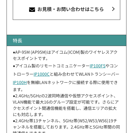
お見積・お問い合わせ
はこちら
特長
●AP-95M (AP95M)はアイコム(ICOM)製のワイヤレスアク
セスポイントです。
●アイコム製のリモートコミュニケーター
IP100FS
やコン
トローラー
IP1000C
と組み合わせてWLANトランシーバー
IP100H
を無線LANネットワークに接続する際に使用でき
ます。
●2.4GHz/5GHzの2波同時通信や仮想アクセスポイント、
VLAN機能で最大16のグループ設定が可能です。さらにア
クセスポイント間通信機能を搭載し、通信エリアの拡大
にも対応します。
●2.4GHz帯13チャンネル、5GHz帯(W52/W53/W56)19チ
ャンネルを搭載しております。2.4GHz帯と5GHz帯間の同
時通信もできます。