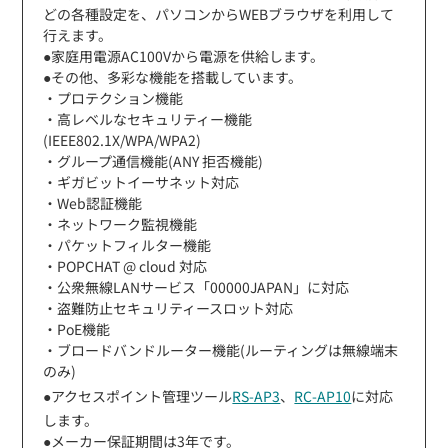
どの各種設定を、パソコンからWEBブラウザを利用して
行えます。
●家庭用電源AC100Vから電源を供給します。
●その他、多彩な機能を搭載しています。
・プロテクション機能
・高レベルなセキュリティー機能
(IEEE802.1X/WPA/WPA2)
・グループ通信機能(ANY 拒否機能)
・ギガビットイーサネット対応
・Web認証機能
・ネットワーク監視機能
・パケットフィルター機能
・POPCHAT @ cloud 対応
・公衆無線LANサービス「00000JAPAN」に対応
・盗難防止セキュリティースロット対応
・PoE機能
・ブロードバンドルーター機能(ルーティングは無線端末
のみ)
●アクセスポイント管理ツール
RS-AP3
、
RC-AP10
に対応
します。
●メーカー保証期間は3年です。