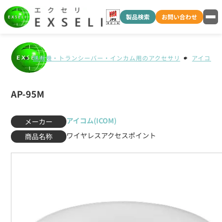
製品検索
お問い合わせ
無線機・トランシーバー・インカム用のアクセサリ
アイコム(I
AP-95M
アイコム(ICOM)
メーカー
ワイヤレスアクセスポイント
商品名称