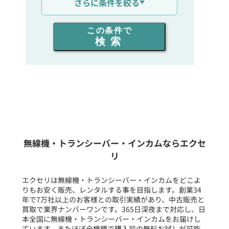
さらに条件を絞る
出力を選ぶ
この条件で
検索
同時通話人数を選ぶ
販売
/
レンタル
/
リース
新品
/
中古
生産終了品を含む
無線機・トランシーバー・インカムならエクセ
リ
フリーワード入力(製品名等)
エクセリは無線機・トランシーバー・インカムをどこよ
りもお安く販売、レンタルする事を目指します。創業34
年で7万社以上のお客様との取引実績があり、中古販売と
選択条件をリセット
買取で業界ナンバーワンです。365日深夜まで対応し、日
本全国に無線機・トランシーバー・インカムをお届けし
ています。またほぼ全機種で購入前の無料お試しが可能