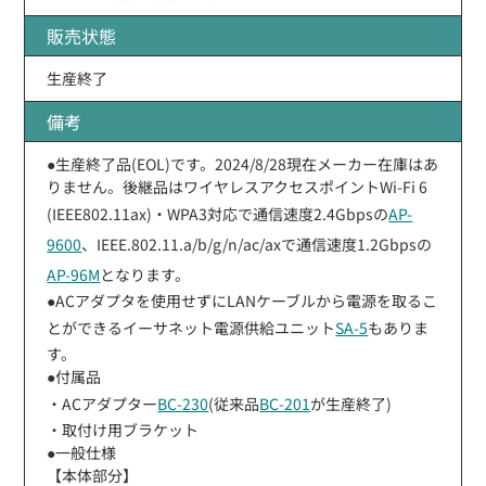
販売状態
生産終了
備考
●生産終了品(EOL)です。2024/8/28現在メーカー在庫はあ
りません。後継品はワイヤレスアクセスポイントWi-Fi 6
(IEEE802.11ax)・WPA3対応で通信速度2.4Gbpsの
AP-
9600
、IEEE.802.11.a/b/g/n/ac/axで通信速度1.2Gbpsの
AP-96M
となります。
●ACアダプタを使用せずにLANケーブルから電源を取るこ
とができるイーサネット電源供給ユニット
SA-5
もありま
す。
●付属品
・ACアダプター
BC-230
(従来品
BC-201
が生産終了)
・取付け用ブラケット
●一般仕様
【本体部分】