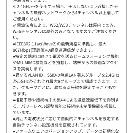
※2.4GHz帯を使用する場合、干渉しないよう近接したチ
ャンネルの無線ネットワークから4チャンネル以上離して
ご使用ください。
※電波法令により、W52/W53チャンネルは屋内でのみ、
W56チャンネルは屋外のみとなりますのでご注意くださ
い。
●IEEE802.11ac(Wave2)の最新規格に準拠し、最大
867Mbps(理論値)の超高速通信ができます。
●特定の端末に向けて電波を送るビームフォーミング機能
やMU-MIMO機能などを搭載し、端末からの快適なアクセ
スを実現します。
●異なるVLAN ID、SSIDの無線LAN端末グループを2.4GHz
帯/5GHz帯それぞれ最大8グループまで構成できます。ま
た、グループごとに、異なる暗号鍵を設定することもで
きます。
●相互干渉や接続端末の集中による通信速度低下を抑制す
る、パワーレベル調整機能と接続端末制限機能を搭載し
ています。
●周囲の電波状況に応じて自動的にチャンネルを設定する
自動チャンネル設定機能を搭載されています。
●ファームウェアのバージョンアップ、データの初期化な