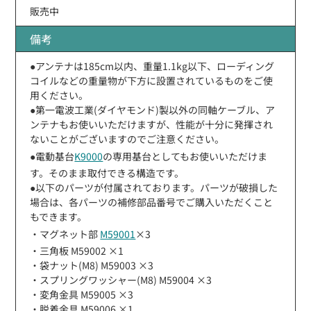
販売中
備考
●アンテナは185cm以内、重量1.1kg以下、ローディング
コイルなどの重量物が下方に設置されているものをご使
用ください。
●第一電波工業(ダイヤモンド)製以外の同軸ケーブル、ア
ンテナもお使いいただけますが、性能が十分に発揮され
ないことがございますのでご注意ください。
●電動基台
K9000
の専用基台としてもお使いいただけま
す。そのまま取付できる構造です。
●以下のパーツが付属されております。パーツが破損した
場合は、各パーツの補修部品番号でご購入いただくこと
もできます。
・マグネット部
M59001
×3
・三角板 M59002 ×1
・袋ナット(M8) M59003 ×3
・スプリングワッシャー(M8) M59004 ×3
・変角金具 M59005 ×3
・脱着金具 M59006 ×1