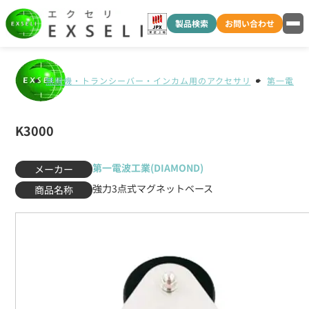
製品検索
お問い合わせ
無線機・トランシーバー・インカム用のアクセサリ
第一電波工業
K3000
第一電波工業(DIAMOND)
メーカー
強力3点式マグネットベース
商品名称