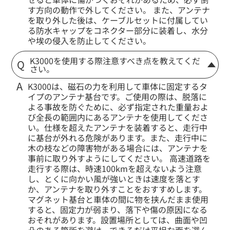
す方向の動作で外してください。 また、アンテナ
を取り外した後は、ケーブルセットに付属してい
る防水キャップをコネクター部分に装着し、水分
や埃の侵入を防止してください。
K3000を使用する際注意すべき点を教えてくだ
さい。
K3000は、磁石の力を利用して車体に固定するタ
イプのアンテナ基台です。ご使用の際は、脱落に
よる事故を防ぐために、必ず指定された重量およ
び全長の範囲内にあるアンテナを使用してくださ
い。仕様を超えたアンテナを装着すると、走行中
に基台が外れる危険があります。また、走行中に
木の枝などの障害物がある場合には、アンテナを
事前に取り外すようにしてください。 高速道路を
走行する際は、時速100kmを超えないよう注意
し、とくに向かい風が強いときは速度を落とす
か、アンテナを取り外すことをおすすめします。
マグネット基台と車体の間に物を挟んだまま使用
すると、固定力が弱まり、落下や傷の原因になる
おそれがあります。設置場所としては、曲面や凹
凸のある箇所を避け、できるだけ平坦な面を選ん