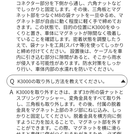
コネクター部分を下側から通し、六角ナットなど
でしっかりと固定します。その後、三角板とマグ
ネット部をつなぐM8の袋ナットを一旦ゆるめ、マ
グネット部が自由に動く程度に軽く手で締めてお
きます。この状態で、目的の位置にK3000をゆっ
くりと置き、車体にマグネットが隙間なく吸着し
ていることを確認します。密着状態を調整したう
えで、袋ナットを工具(スパナ等)を使ってしっかり
と締め付けてください。 設置後は、ケーブルを車
内に引き込む部分に隙間があると、そこから雨水
が侵入する可能性があります。防水対策をしっか
り行い、車体内部の水濡れを防いでください。
K3000の取り外し方法を教えてください。
K3000を取り外すときは、まず3か所の袋ナットと
スプリングワッシャー、変角金具をすべて取り外
し、三角板も取り外します。その後、付属の脱着
金具をマグネット上部のネジ部にねじ込み、しっ
かりと固定してください。脱着金具を横方向に倒
すように力を加えることで、マグネット部を外す
ことができます。この際、マグネットを横に滑ら
せると車体に傷がつくおそれがあるため、必ず倒