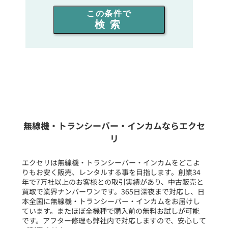
出力を選ぶ
この条件で
検索
同時通話人数を選ぶ
販売
/
レンタル
/
リース
新品
/
中古
生産終了品を含む
無線機・トランシーバー・インカムならエクセ
リ
フリーワード入力(製品名等)
エクセリは無線機・トランシーバー・インカムをどこよ
りもお安く販売、レンタルする事を目指します。創業34
年で7万社以上のお客様との取引実績があり、中古販売と
選択条件をリセット
買取で業界ナンバーワンです。365日深夜まで対応し、日
本全国に無線機・トランシーバー・インカムをお届けし
ています。またほぼ全機種で購入前の無料お試しが可能
です。アフター修理も弊社内で対応しますので、安心して