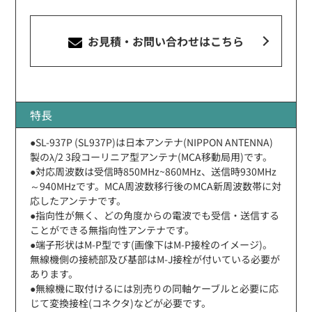
お見積・お問い合わせ
はこちら
特長
●SL-937P (SL937P)は日本アンテナ(NIPPON ANTENNA)
製のλ/2 3段コーリニア型アンテナ(MCA移動局用)です。
●対応周波数は受信時850MHz~860MHz、送信時930MHz
～940MHzです。MCA周波数移行後のMCA新周波数帯に対
応したアンテナです。
●指向性が無く、どの角度からの電波でも受信・送信する
ことができる無指向性アンテナです。
●端子形状はM-P型です(画像下はM-P接栓のイメージ)。
無線機側の接続部及び基部はM-J接栓が付いている必要が
あります。
●無線機に取付けるには別売りの同軸ケーブルと必要に応
じて変換接栓(コネクタ)などが必要です。