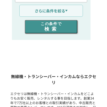
通信距離を選ぶ
さらに条件を絞る
出力を選ぶ
この条件で
検索
同時通話人数を選ぶ
販売
/
レンタル
/
リース
新品
/
中古
生産終了品を含む
無線機・トランシーバー・インカムならエクセ
リ
フリーワード入力(製品名等)
エクセリは無線機・トランシーバー・インカムをどこよ
りもお安く販売、レンタルする事を目指します。創業34
年で7万社以上のお客様との取引実績があり、中古販売と
選択条件をリセット