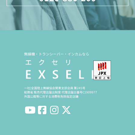
無線機・トランシーバー・インカムなら
一社)全国陸上無線協会関東支部会員 第245号
総務省 販売代理店届出制度 代理店届出番号C1909977
外国公館等に対する消費税免除指定店舗