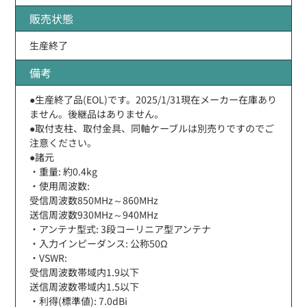
販売状態
生産終了
備考
●生産終了品(EOL)です。2025/1/31現在メーカー在庫あり
ません。後継品はありません。
●取付支柱、取付金具、同軸ケーブルは別売りですのでご
注意ください。
●諸元
・重量: 約0.4kg
・使用周波数:
受信周波数850MHz～860MHz
送信周波数930MHz～940MHz
・アンテナ型式: 3段コーリニア型アンテナ
・入力インピーダンス: 公称50Ω
・VSWR:
受信周波数帯域内1.9以下
送信周波数帯域内1.5以下
・利得(標準値): 7.0dBi