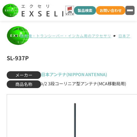
製品検索
お問い合わせ
無線機・トランシーバー・インカム用のアクセサリ
日本アンテナ
SL-937P
日本アンテナ(NIPPON ANTENNA)
メーカー
λ/2 3段コーリニア型アンテナ(MCA移動局用)
商品名称