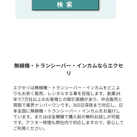
検索
同時通話人数を選ぶ
販売
/
レンタル
/
リース
新品
/
中古
生産終了品を含む
無線機・トランシーバー・インカムならエクセ
リ
フリーワード入力(製品名等)
エクセリは無線機・トランシーバー・インカムをどこよ
りもお安く販売、レンタルする事を目指します。創業34
年で7万社以上のお客様との取引実績があり、中古販売と
選択条件をリセット
買取で業界ナンバーワンです。365日深夜まで対応し、日
本全国に無線機・トランシーバー・インカムをお届けし
ています。またほぼ全機種で購入前の無料お試しが可能
です。アフター修理も弊社内で対応しますので、安心して
ご利用ください。