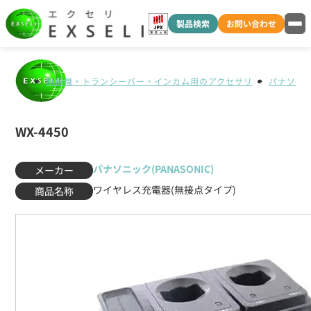
製品検索
お問い合わせ
無線機・トランシーバー・インカム用のアクセサリ
パナソニック
WX-4450
パナソニック(PANASONIC)
メーカー
ワイヤレス充電器(無接点タイプ)
商品名称