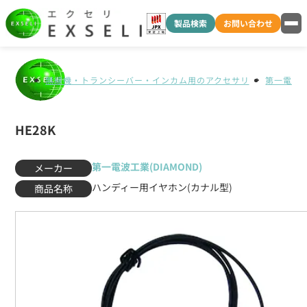
製品検索
お問い合わせ
無線機・トランシーバー・インカム用のアクセサリ
第一電波工業
HE28K
第一電波工業(DIAMOND)
メーカー
ハンディー用イヤホン(カナル型)
商品名称