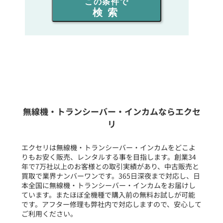
この条件で
検索
同時通話人数を選ぶ
販売
/
レンタル
/
リース
新品
/
中古
生産終了品を含む
無線機・トランシーバー・インカムならエクセ
リ
フリーワード入力(製品名等)
エクセリは無線機・トランシーバー・インカムをどこよ
りもお安く販売、レンタルする事を目指します。創業34
年で7万社以上のお客様との取引実績があり、中古販売と
選択条件をリセット
買取で業界ナンバーワンです。365日深夜まで対応し、日
本全国に無線機・トランシーバー・インカムをお届けし
ています。またほぼ全機種で購入前の無料お試しが可能
です。アフター修理も弊社内で対応しますので、安心して
ご利用ください。