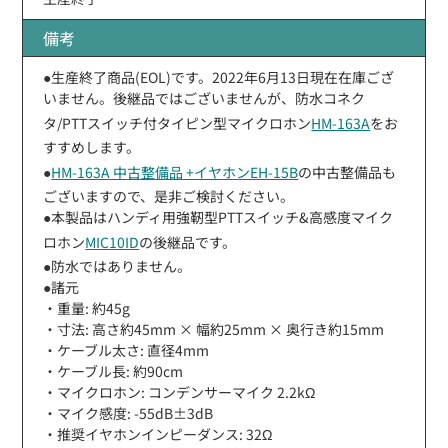
備考
●生産終了商品(EOL)です。2022年6月13日現在在庫ござ
いません。後継品ではございませんが、防水コネク
タ/PTTスイッチ付タイピン型マイクロホン
HM-163A
をお
すすめします。
●
HM-163A 中古整備品 +イヤホンEH-15B
の中古整備品も
ございますので、是非ご検討ください。
●本製品はハンディ用強靭型PTTスイッチ&高感度マイク
ロホン
MIC10ID
の後継品です。
●防水ではありません。
●諸元
・重量: 約45g
・寸法: 高さ約45mm × 幅約25mm × 奥行き約15mm
・ケーブル太さ: 直径4mm
・ケーブル長: 約90cm
・マイクロホン: コンデンサーマイク 2.2kΩ
・マイク感度: -55dB±3dB
・推奨イヤホンインピーダンス: 32Ω