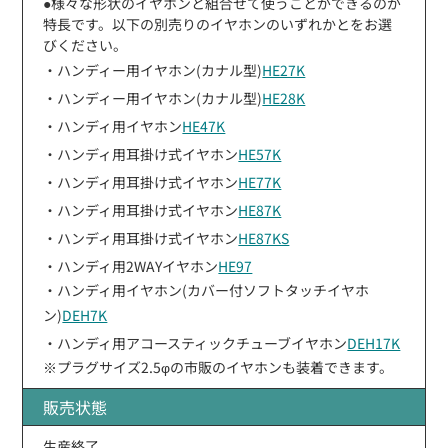
●様々な形状のイヤホンと組合せて使うことができるのが
特長です。以下の別売りのイヤホンのいずれかとをお選
びください。
・ハンディー用イヤホン(カナル型)
HE27K
・ハンディー用イヤホン(カナル型)
HE28K
・ハンディ用イヤホン
HE47K
・ハンディ用耳掛け式イヤホン
HE57K
・ハンディ用耳掛け式イヤホン
HE77K
・ハンディ用耳掛け式イヤホン
HE87K
・ハンディ用耳掛け式イヤホン
HE87KS
・ハンディ用2WAYイヤホン
HE97
・ハンディ用イヤホン(カバー付ソフトタッチイヤホ
ン)
DEH7K
・ハンディ用アコースティックチューブイヤホン
DEH17K
※プラグサイズ2.5φの市販のイヤホンも装着できます。
販売状態
生産終了