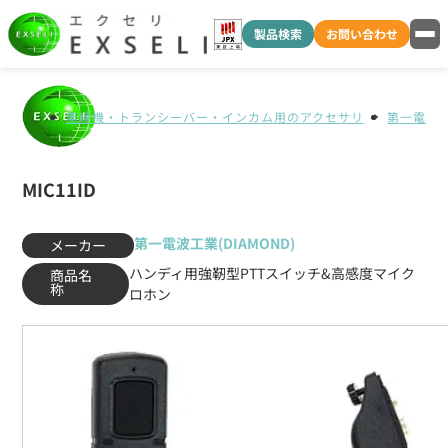
製品検索
お問い合わせ
無線機・トランシーバー・インカム用のアクセサリ
第一電波工業
MIC11ID
第一電波工業(DIAMOND)
メーカー
ハンディ用強靭型PTTスイッチ&高感度マイク
商品名
称
ロホン