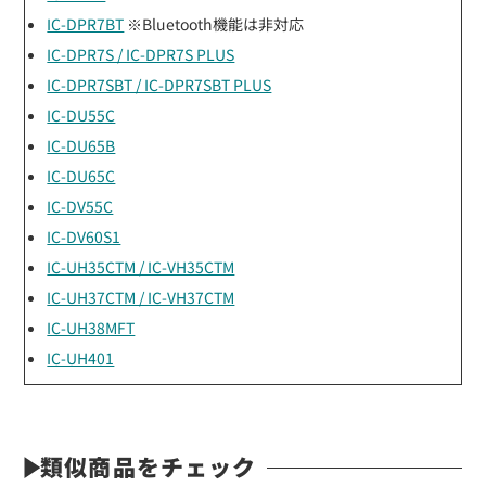
IC-DPR7BT
※Bluetooth機能は非対応
IC-DPR7S / IC-DPR7S PLUS
IC-DPR7SBT / IC-DPR7SBT PLUS
IC-DU55C
IC-DU65B
IC-DU65C
IC-DV55C
IC-DV60S1
IC-UH35CTM / IC-VH35CTM
IC-UH37CTM / IC-VH37CTM
IC-UH38MFT
IC-UH401
類似商品をチェック