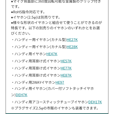
●マイク背面部に360度回転可能な金属製のクリップ付き
です。
●RoHS指令対応です。
●イヤホン(2.5φ)は別売りです。
●様々な形状のイヤホンと組合せて使うことができるのが
特長です。以下の別売りのイヤホンのいずれかとをお選
びください。
・ハンディー用イヤホン(カナル型)
HE27K
・ハンディー用イヤホン(カナル型)
HE28K
・ハンディ用イヤホン
HE47K
・ハンディ用耳掛け式イヤホン
HE57K
・ハンディ用耳掛け式イヤホン
HE77K
・ハンディ用耳掛け式イヤホン
HE87K
・ハンディ用2WAYイヤホン
HE97
・ハンディ用イヤホン(カバー付ソフトタッチイヤホ
ン)
DEH7K
・ハンディ用アコースティックチューブイヤホン
DEH17K
※プラグサイズ2.5φの市販のイヤホンも装着できます。