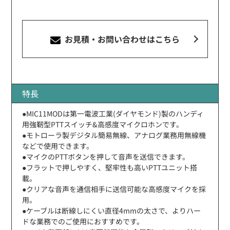
お見積・お問い合わせ
はこちら
特長
●MIC11MODは第一電波工業(ダイヤモンド)製のハンディ
用強靭型PTTスイッチ&高感度マイクロホンです。
●モトローラ製デジタル簡易無線、アナログ業務用無線機
などで使用できます。
●マイクのPTTボタンを押して音声を送信できます。
●フラットで押しやすく、堅牢性も高いPTTユニット搭
載。
●クリアな音声を通信相手に送信可能な高感度マイクを採
用。
●ケーブルは断線しにくい直径4mmの太さで、よりハー
ドな業務でのご使用におすすめです。