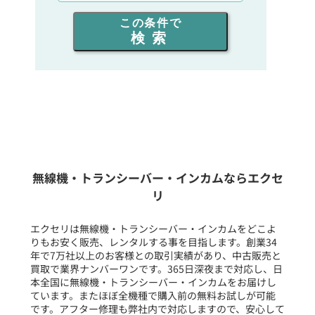
出力を選ぶ
この条件で
検索
同時通話人数を選ぶ
販売
/
レンタル
/
リース
新品
/
中古
生産終了品を含む
無線機・トランシーバー・インカムならエクセ
リ
フリーワード入力(製品名等)
エクセリは無線機・トランシーバー・インカムをどこよ
りもお安く販売、レンタルする事を目指します。創業34
年で7万社以上のお客様との取引実績があり、中古販売と
選択条件をリセット
買取で業界ナンバーワンです。365日深夜まで対応し、日
本全国に無線機・トランシーバー・インカムをお届けし
ています。またほぼ全機種で購入前の無料お試しが可能
です。アフター修理も弊社内で対応しますので、安心して