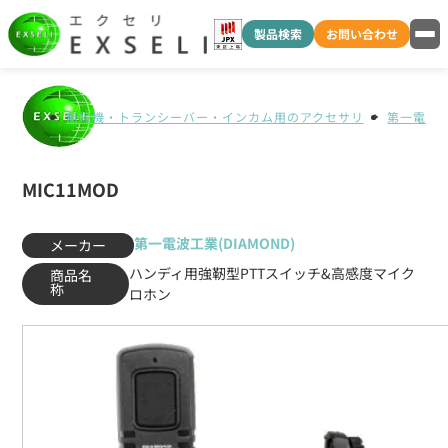
製品検索
お問い合わせ
無線機・トランシーバー・インカム用のアクセサリ
第一電波工業
MIC11MOD
第一電波工業(DIAMOND)
メーカー
ハンディ用強靭型PTTスイッチ&高感度マイク
商品名
称
ロホン