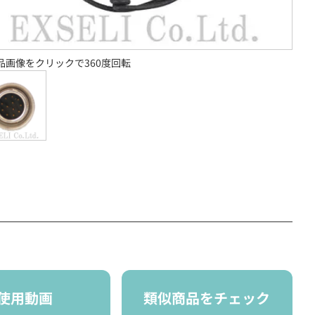
品画像をクリックで360度回転
使用動画
類似商品をチェック