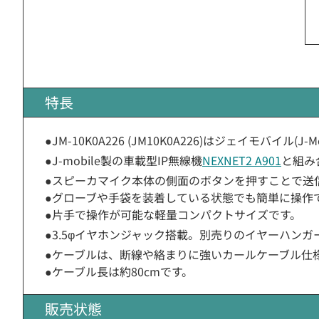
特長
●JM-10K0A226 (JM10K0A226)はジェイモバイル(
●J-mobile製の車載型IP無線機
NEXNET2 A901
と組み
●スピーカマイク本体の側面のボタンを押すことで送
●グローブや手袋を装着している状態でも簡単に操作
●片手で操作が可能な軽量コンパクトサイズです。
●3.5φイヤホンジャック搭載。別売りのイヤーハンガ
●ケーブルは、断線や絡まりに強いカールケーブル仕
●ケーブル長は約80cmです。
販売状態