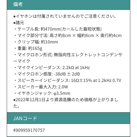
備考
●イヤホンは付属されていませんのでご注意ください。
●諸元
・ケーブル長: 約470mm(カールした最短状態)
・マイク部分寸法: 高さ約8cm × 幅約6cm × 奥行約4cm
・クリップ幅: 約10mm
・重量: 約165g
・マイクロホン形式: 無指向性エレクトレットコンデンサ
ーマイク
・マイクインピーダンス: 2.2kΩ at 1kHz
・マイクロホン感度: -38dB ± 2dB
・スピーカーインピーダンス: 16Ω±15% at 1.2kHz 0.7V
・スピーカー最大入力: 2.0W
・イヤホンジャック: φ3.5mm
●2022年12月1日より資源高騰のため価格が上がりまし
た。
JANコード
4909959170757