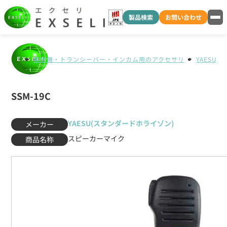
製品検索
お問い合わせ
無線機・トランシーバー・インカム用のアクセサリ
YAESU
SSM-19C
YAESU(スタンダードホライゾン)
メーカー
スピーカーマイク
商品名称