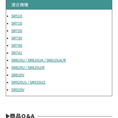
適合機種
SR510
SR710
SR720
SR730
SR740
SR741
SR810U / SR810UA / SR810UA/R
SR820U / SR820U/R
SR820V
SR920U1 / SR920U2
SR920V
商品Q&A