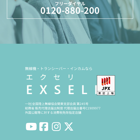
フリーダイヤル
0120-880-200
無線機・トランシーバー・インカムなら
一社)全国陸上無線協会関東支部会員 第245号
総務省 販売代理店届出制度 代理店届出番号C1909977
外国公館等に対する消費税免除指定店舗