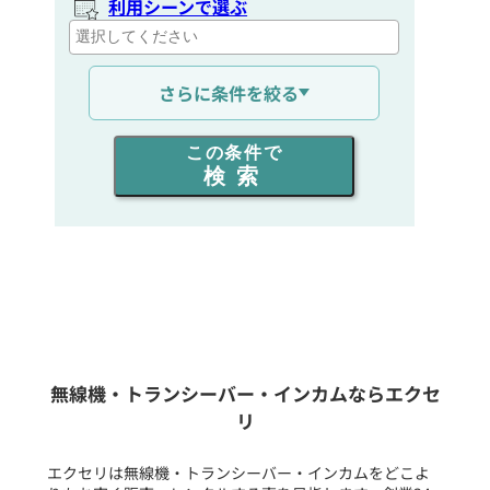
利用シーンで選ぶ
通信距離を選ぶ
さらに条件を絞る
出力を選ぶ
この条件で
検索
同時通話人数を選ぶ
販売
/
レンタル
/
リース
新品
/
中古
生産終了品を含む
無線機・トランシーバー・インカムならエクセ
リ
フリーワード入力(製品名等)
エクセリは無線機・トランシーバー・インカムをどこよ