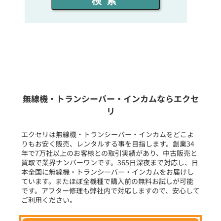
検索
同時通話人数を選ぶ
販売
/
レンタル
/
リース
新品
/
中古
生産終了品を含む
無線機・トランシーバー・インカムならエクセ
リ
フリーワード入力(製品名等)
エクセリは無線機・トランシーバー・インカムをどこよ
りもお安く販売、レンタルする事を目指します。創業34
年で7万社以上のお客様との取引実績があり、中古販売と
選択条件をリセット
買取で業界ナンバーワンです。365日深夜まで対応し、日
本全国に無線機・トランシーバー・インカムをお届けし
ています。またほぼ全機種で購入前の無料お試しが可能
です。アフター修理も弊社内で対応しますので、安心して
ご利用ください。