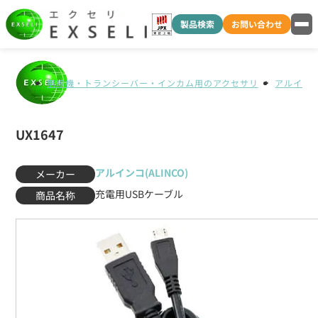
製品検索
お問い合わせ
無線機・トランシーバー・インカム用のアクセサリ
アルインコ(
UX1647
アルインコ(ALINCO)
メーカー
充電用USBケーブル
商品名称