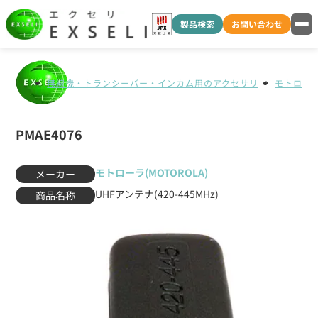
製品検索
お問い合わせ
無線機・トランシーバー・インカム用のアクセサリ
モトローラ(
PMAE4076
モトローラ(MOTOROLA)
メーカー
UHFアンテナ(420-445MHz)
商品名称