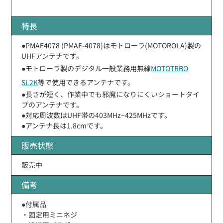
特長
●PMAE4078 (PMAE-4078)はモトローラ(MOTOROLA)製の
UHFアンテナです。
●モトローラ製のデジタル一般業務用無線
MOTOTRBO
SL2K
等で使用できるアンテナです。
●長さが短く、作業中でも邪魔になりにくいショートタイ
プのアンテナです。
●対応周波数はUHF帯の403MHz~425MHzです。
●アンテナ長は1.8cmです。
販売状態
販売中
備考
●付属品
・固定用ミニネジ