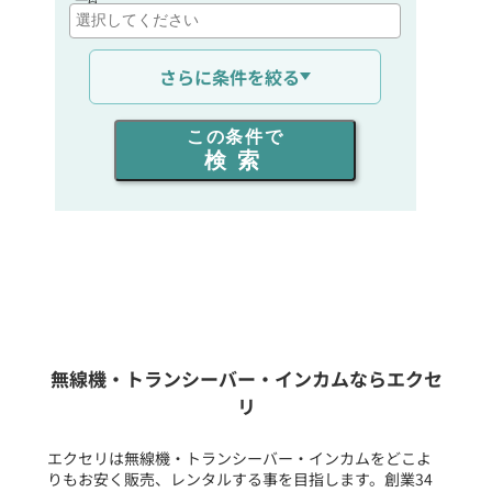
通信距離を選ぶ
さらに条件を絞る
出力を選ぶ
この条件で
検索
同時通話人数を選ぶ
販売
/
レンタル
/
リース
新品
/
中古
生産終了品を含む
無線機・トランシーバー・インカムならエクセ
リ
フリーワード入力(製品名等)
エクセリは無線機・トランシーバー・インカムをどこよ
りもお安く販売、レンタルする事を目指します。創業34