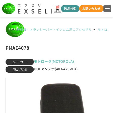
製品検索
お問い合わせ
無線機・トランシーバー・インカム用のアクセサリ
モトローラ(
PMAE4078
モトローラ(MOTOROLA)
メーカー
UHFアンテナ(403-425MHz)
商品名称