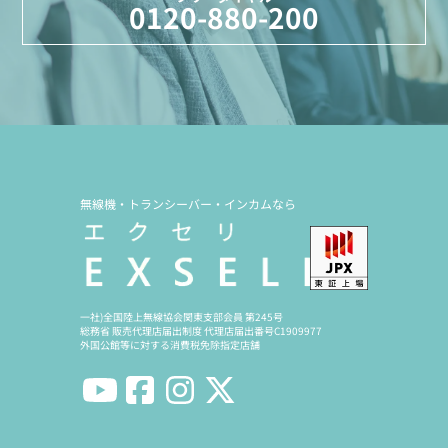
0120-880-200
無線機・トランシーバー・インカムなら
一社)全国陸上無線協会関東支部会員 第245号
総務省 販売代理店届出制度 代理店届出番号C1909977
外国公館等に対する消費税免除指定店舗