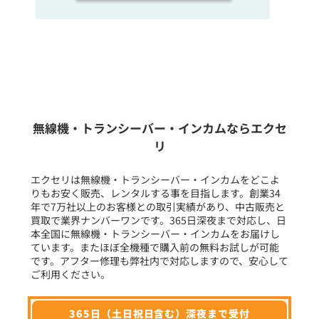
販売
/
レンタル
/
リース
新品
/
中古
生産終了品を含む
無線機・トランシーバー・インカムならエクセ
リ
フリーワード入力(製品名等)
エクセリは無線機・トランシーバー・インカムをどこよ
りもお安く販売、レンタルする事を目指します。創業34
年で7万社以上のお客様との取引実績があり、中古販売と
選択条件をリセット
買取で業界ナンバーワンです。365日深夜まで対応し、日
本全国に無線機・トランシーバー・インカムをお届けし
ています。またほぼ全機種で購入前の無料お試しが可能
です。アフター修理も弊社内で対応しますので、安心して
ご利用ください。
365日（土日祝日含む）深夜まで受付