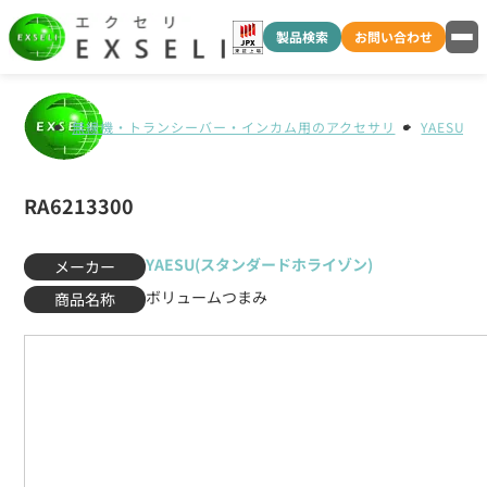
製品検索
お問い合わせ
無線機・トランシーバー・インカム用のアクセサリ
YAESU
RA6213300
YAESU(スタンダードホライゾン)
メーカー
ボリュームつまみ
商品名称