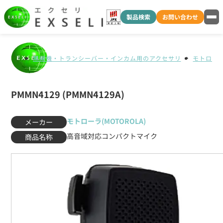
製品検索
お問い合わせ
無線機・トランシーバー・インカム用のアクセサリ
モトローラ(
PMMN4129 (PMMN4129A)
モトローラ(MOTOROLA)
メーカー
高音域対応コンパクトマイク
商品名称