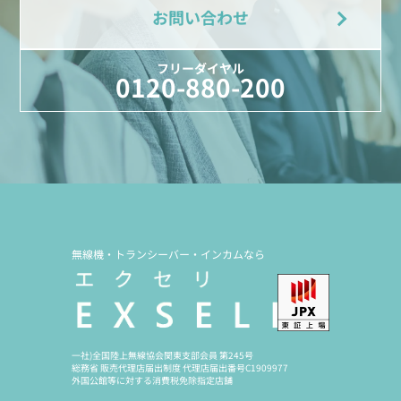
お問い合わせ
フリーダイヤル
0120-880-200
無線機・トランシーバー・インカムなら
一社)全国陸上無線協会関東支部会員 第245号
総務省 販売代理店届出制度 代理店届出番号C1909977
外国公館等に対する消費税免除指定店舗