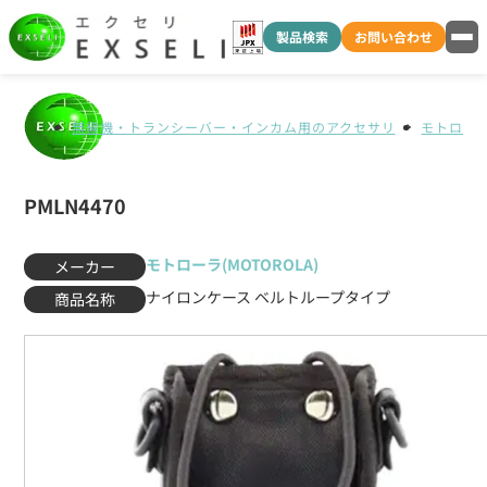
製品検索
お問い合わせ
無線機・トランシーバー・インカム用のアクセサリ
モトローラ(
PMLN4470
モトローラ(MOTOROLA)
メーカー
ナイロンケース ベルトループタイプ
商品名称