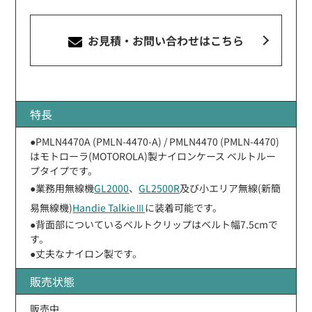
お見積・お問い合わせ
はこちら
特長
●PMLN4470A (PMLN-4470-A) / PMLN4470 (PMLN-4470)
はモトローラ(MOTOROLA)製ナイロンケース ベルトルー
プタイプです。
●業務用無線機
GL2000
、
GL2500R
及び小エリア無線(新簡
易無線機)
Handie TalkieⅢ
に装着可能です。
●背面部についているベルトクリップはベルト幅7.5cmで
す。
●丈夫なナイロン製です。
販売状態
販売中