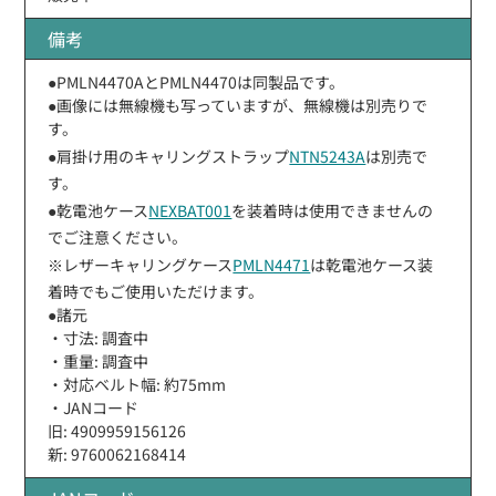
備考
●PMLN4470AとPMLN4470は同製品です。
●画像には無線機も写っていますが、無線機は別売りで
す。
●肩掛け用のキャリングストラップ
NTN5243A
は別売で
す。
●乾電池ケース
NEXBAT001
を装着時は使用できませんの
でご注意ください。
※レザーキャリングケース
PMLN4471
は乾電池ケース装
着時でもご使用いただけます。
●諸元
・寸法: 調査中
・重量: 調査中
・対応ベルト幅: 約75mm
・JANコード
旧: 4909959156126
新: 9760062168414