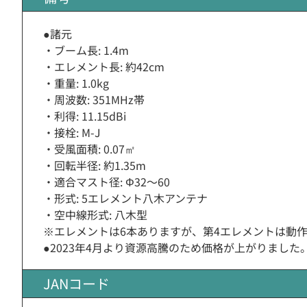
●諸元
・ブーム長: 1.4m
・エレメント長: 約42cm
・重量: 1.0kg
・周波数: 351MHz帯
・利得: 11.15dBi
・接栓: M-J
・受風面積: 0.07㎡
・回転半径: 約1.35m
・適合マスト径: Φ32〜60
・形式: 5エレメント八木アンテナ
・空中線形式: 八木型
※エレメントは6本ありますが、第4エレメントは動
●2023年4月より資源高騰のため価格が上がりました
JANコード