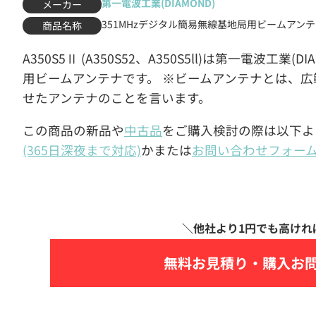
第一電波工業(DIAMOND)
メーカー
351MHzデジタル簡易無線基地局用ビームアン
商品名称
A350S5Ⅱ (A350S52、A350S5ll)は第一電波工
用ビームアンテナです。 ※ビームアンテナとは、
せたアンテナのことを言います。
この商品の新品や
中古品
をご購入検討の際は以下よ
(365日深夜まで対応)
かまたは
お問い合わせフォー
無料お見積り・
購入お