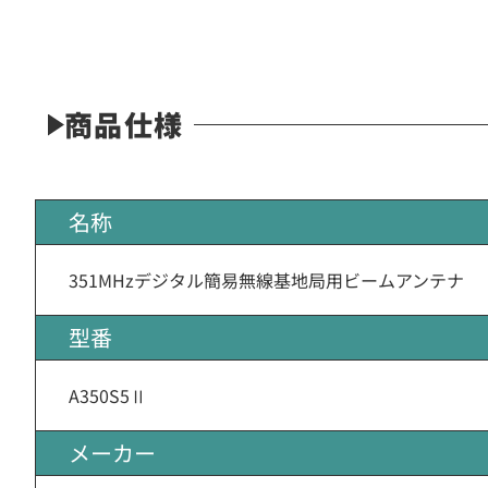
商品仕様
名称
351MHzデジタル簡易無線基地局用ビームアンテナ
型番
A350S5Ⅱ
メーカー