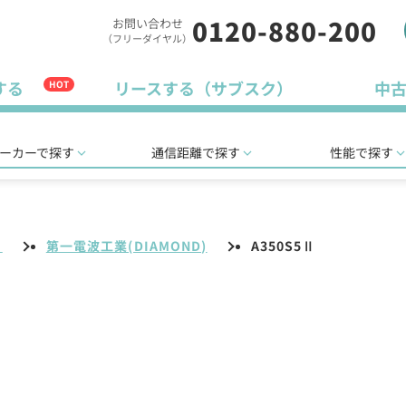
0120-880-200
お問い合わせ
（フリーダイヤル）
する
リースする（サブスク）
中
HOT
ーカーで探す
通信距離で探す
性能で探す
リ
第一電波工業(DIAMOND)
A350S5Ⅱ