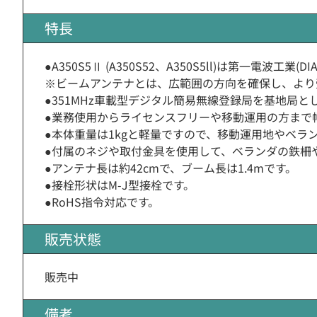
特長
●A350S5Ⅱ (A350S52、A350S5ll)は第一電
※ビームアンテナとは、広範囲の方向を確保し、より
●351MHz車載型デジタル簡易無線登録局を基地局
●業務使用からライセンスフリーや移動運用の方まで
●本体重量は1kgと軽量ですので、移動運用地やベラ
●付属のネジや取付金具を使用して、ベランダの鉄柵
●アンテナ長は約42cmで、ブーム長は1.4mです。
●接栓形状はM-J型接栓です。
●RoHS指令対応です。
販売状態
販売中
備考