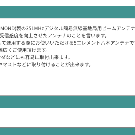
波工業(DIAMOND)製の351MHzデジタル簡易無線基地局用ビームアンテ
受信感度を向上させたアンテナのことを言います。
として運用する際にお使いいただける5エレメント八木アンテナで
幅広くご使用頂けます。
ンダなどにも容易に取付出来ます。
やマストなどに取り付けることが出来ます。