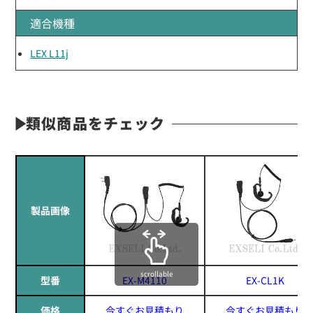
適合機種
LEX L11j
類似商品をチェック
製品画像
scrollable
型番
EX-M4110
EX-CL1K
価格
今すぐお見積もり
今すぐお見積もり