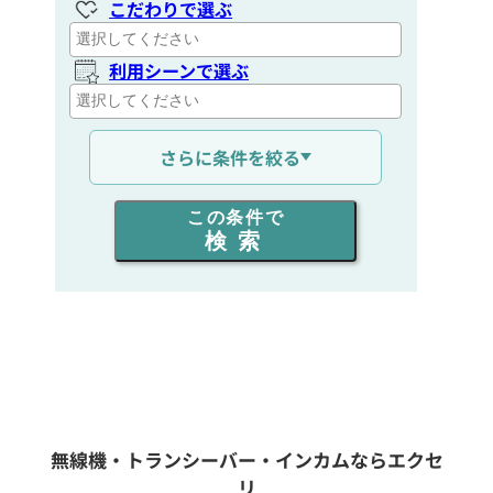
こだわりで選ぶ
利用シーンで選ぶ
通信距離を選ぶ
さらに条件を絞る
出力を選ぶ
この条件で
検索
同時通話人数を選ぶ
販売
/
レンタル
/
リース
新品
/
中古
生産終了品を含む
無線機・トランシーバー・インカムならエクセ
リ