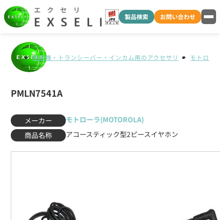
製品検索
お問い合わせ
無線機・トランシーバー・インカム用のアクセサリ
モトローラ(
PMLN7541A
モトローラ(MOTOROLA)
メーカー
アコースティック型2ピースイヤホン
商品名称