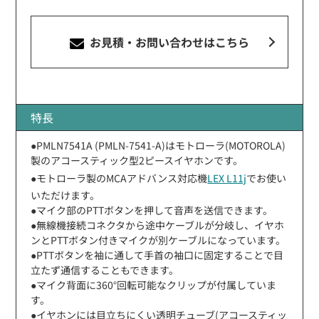
お見積・お問い合わせ
はこちら
特長
●PMLN7541A (PMLN-7541-A)はモトローラ(MOTOROLA)
製のアコースティック型2ピースイヤホンです。
●モトローラ製のMCAアドバンス対応機
LEX L11j
でお使い
いただけます。
●マイク部のPTTボタンを押して音声を送信できます。
●無線機接続コネクタから途中ケーブルが分岐し、イヤホ
ンとPTTボタン付きマイクが別ケーブルになっています。
●PTTボタンを袖に通して手首の袖口に固定することで目
立たず通信することもできます。
●マイク背面に360°回転可能なクリップが付属していま
す。
●イヤホンには目立ちにくい透明チューブ(アコースティッ