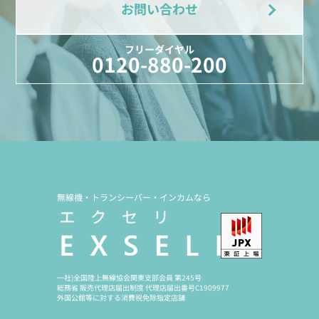
お問い合わせ
フリーダイヤル
0120-880-200
無線機・トランシーバー・インカムなら
一社)全国陸上無線協会関東支部会員 第245号
総務省 販売代理店届出制度 代理店届出番号C1909977
外国公館等に対する消費税免除指定店舗