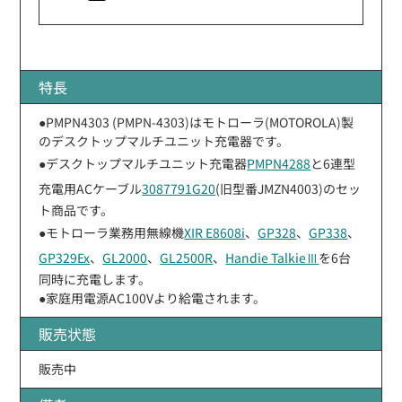
特長
●PMPN4303 (PMPN-4303)はモトローラ(MOTOROLA)製
のデスクトップマルチユニット充電器です。
●デスクトップマルチユニット充電器
PMPN4288
と6連型
充電用ACケーブル
3087791G20
(旧型番JMZN4003)のセッ
ト商品です。
●モトローラ業務用無線機
XIR E8608i
、
GP328
、
GP338
、
GP329Ex
、
GL2000
、
GL2500R
、
Handie TalkieⅢ
を6台
同時に充電します。
●家庭用電源AC100Vより給電されます。
販売状態
販売中