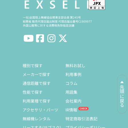
一社)全国陸上無線協会関東支部会員 第245号
総務省 販売代理店届出制度 代理店届出番号C1909977
外国公館等に対する消費税免除指定店舗
種別で探す
無料お試し
メーカーで探す
利用事例
通信距離で探す
コラム
先頭に戻る
性能で探す
用語集
利用業種で探す
会社案内
アクセサリ・パーツ
IR情報
無線機レンタル
特定商取引法表記
リースする(サブスク)
プライバシーポリシー