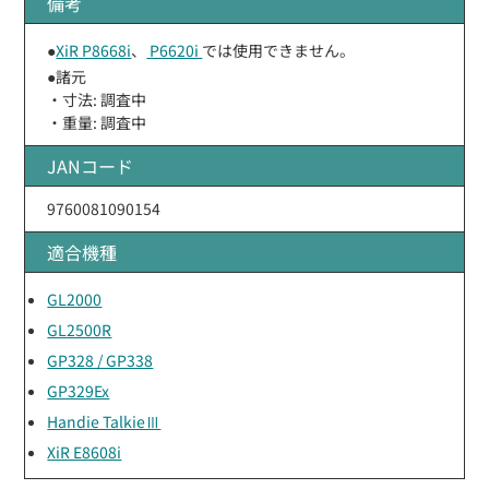
備考
●
XiR P8668i
、
P6620i
では使用できません。
●諸元
・寸法: 調査中
・重量: 調査中
JANコード
9760081090154
適合機種
GL2000
GL2500R
GP328 / GP338
GP329Ex
Handie TalkieⅢ
XiR E8608i