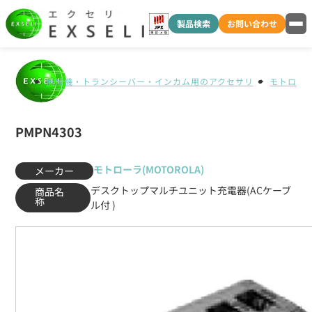
製品検索
お問い合わせ
無線機・トランシーバー・インカム用のアクセサリ
モトローラ(
PMPN4303
モトローラ(MOTOROLA)
メーカー
デスクトップマルチユニット充電器(ACケーブ
商品名
称
ル付 )