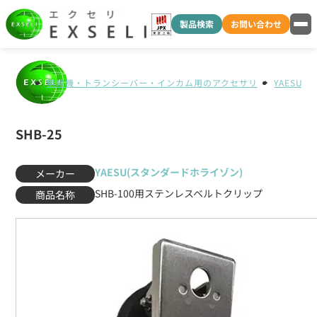
製品検索
お問い合わせ
無線機・トランシーバー・インカム用のアクセサリ
YAESU
SHB-25
YAESU(スタンダードホライゾン)
メーカー
SHB-100用ステンレスベルトクリップ
商品名称