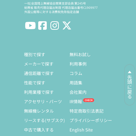
一社)全国陸上無線協会関東支部会員 第245号
総務省 販売代理店届出制度 代理店届出番号C1909977
外国公館等に対する消費税免除指定店舗
種別で探す
無料お試し
メーカーで探す
利用事例
通信距離で探す
コラム
先頭に戻る
性能で探す
用語集
利用業種で探す
会社案内
アクセサリ・パーツ
IR情報
無線機レンタル
特定商取引法表記
リースする(サブスク)
プライバシーポリシー
中古で購入する
English Site