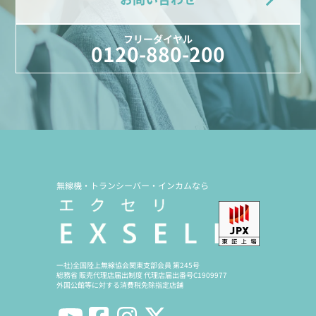
フリーダイヤル
0120-880-200
無線機・トランシーバー・インカムなら
一社)全国陸上無線協会関東支部会員 第245号
総務省 販売代理店届出制度 代理店届出番号C1909977
外国公館等に対する消費税免除指定店舗