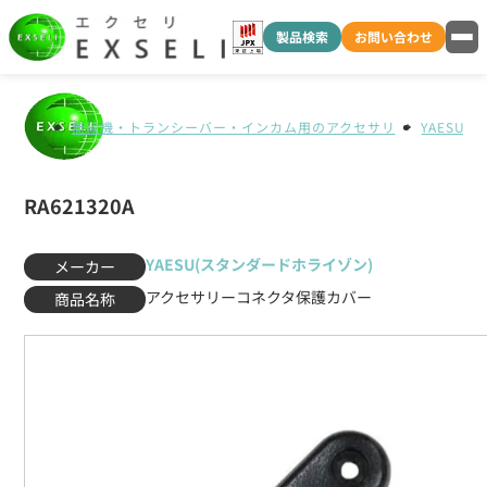
製品検索
お問い合わせ
無線機・トランシーバー・インカム用のアクセサリ
YAESU
RA621320A
YAESU(スタンダードホライゾン)
メーカー
アクセサリーコネクタ保護カバー
商品名称