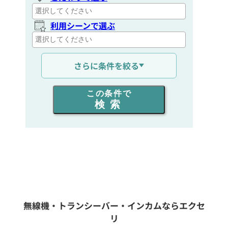
利用シーンで選ぶ
通信距離を選ぶ
さらに条件を絞る
出力を選ぶ
この条件で
検索
同時通話人数を選ぶ
販売
/
レンタル
/
リース
新品
/
中古
生産終了品を含む
無線機・トランシーバー・インカムならエクセ
リ
フリーワード入力(製品名等)