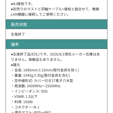
●NJ接栓です。
●別売りのマストと同軸ケーブル+接栓と組合せて、無線
LAN機器に接続してご使用ください。
販売状態
生産終了
備考
●生産終了品(EOL)です。2026/6/1現在メーカー在庫はあ
りません。後継品もありません。
●諸元
・全長: 1480mm±15mm(取付金具を除く)
・重量: 1940g±30g(取付金具を含む)
・空中線形式: カバー付き27素子八木型
・周波数: 2400MHz〜2500MHz
・インピーダンス: 50Ω
・VSWR: 1.5以下
・利得: 19dBi
・コネクター: N-J
・適合マスト: Φ30〜Φ62