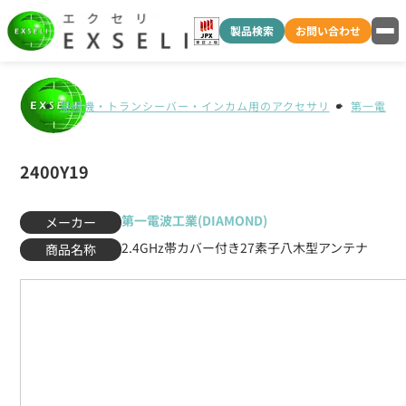
製品検索
お問い合わせ
無線機・トランシーバー・インカム用のアクセサリ
第一電波工業
2400Y19
第一電波工業(DIAMOND)
メーカー
2.4GHz帯カバー付き27素子八木型アンテナ
商品名称