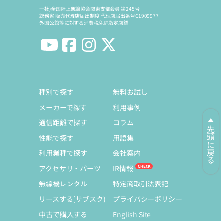
一社)全国陸上無線協会関東支部会員 第245号
総務省 販売代理店届出制度 代理店届出番号C1909977
外国公館等に対する消費税免除指定店舗
種別で探す
無料お試し
メーカーで探す
利用事例
通信距離で探す
コラム
先頭に戻る
性能で探す
用語集
利用業種で探す
会社案内
アクセサリ・パーツ
IR情報
無線機レンタル
特定商取引法表記
リースする(サブスク)
プライバシーポリシー
中古で購入する
English Site