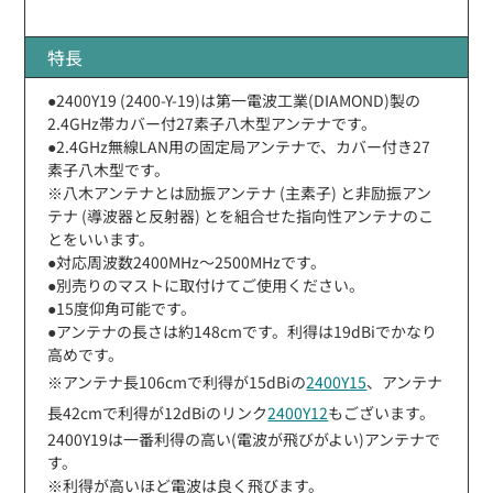
特長
●2400Y19 (2400-Y-19)は第一電波工業(DIAMOND)製の
2.4GHz帯カバー付27素子八木型アンテナです。
●2.4GHz無線LAN用の固定局アンテナで、カバー付き27
素子八木型です。
※八木アンテナとは励振アンテナ (主素子) と非励振アン
テナ (導波器と反射器) とを組合せた指向性アンテナのこ
とをいいます。
●対応周波数2400MHz〜2500MHzです。
●別売りのマストに取付けてご使用ください。
●15度仰角可能です。
●アンテナの長さは約148cmです。利得は19dBiでかなり
高めです。
※アンテナ長106cmで利得が15dBiの
2400Y15
、アンテナ
長42cmで利得が12dBiのリンク
2400Y12
もございます。
2400Y19は一番利得の高い(電波が飛びがよい)アンテナで
す。
※利得が高いほど電波は良く飛びます。