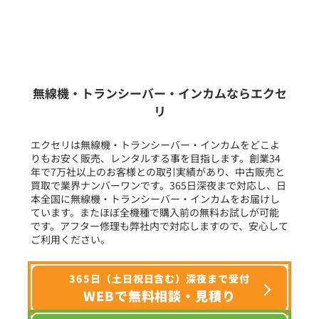
販売
/
レンタル
/
リース
新品
/
中古
生産終了品を含む
無線機・トランシーバー・インカムならエクセ
リ
フリーワード入力(製品名等)
エクセリは無線機・トランシーバー・インカムをどこよ
りもお安く販売、レンタルする事を目指します。創業34
年で7万社以上のお客様との取引実績があり、中古販売と
選択条件をリセット
買取で業界ナンバーワンです。365日深夜まで対応し、日
本全国に無線機・トランシーバー・インカムをお届けし
ています。またほぼ全機種で購入前の無料お試しが可能
です。アフター修理も弊社内で対応しますので、安心して
ご利用ください。
365日（土日祝日含む）深夜まで受付
WEBで無料相談・見積り