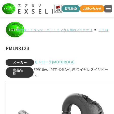
製品検索
お問い合わせ
無線機・トランシーバー・インカム用のアクセサリ
モトローラ(
PMLN8123
モトローラ(MOTOROLA)
メーカー
EP910w、PTT ボタン付き ワイヤレスイヤピー
商品名
称
ス