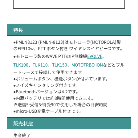
特長
●PMLN8123 (PMLN-8123)はモトローラ(MOTOROLA)製
のEP910w、PTT ボタン付き ワイヤレスイヤピースです。
●モトローラ製のWAVE PTTのIP無線機
EVOLVE
、
TLK100
、
TLK110
、
TLK150
、
MOTOTRBO ION
などとブル
ートゥースで接続して使用できます。
●ボリュームボタン、機能ボタンが付いています。
●ノイズキャンセリング付きです。
●Bluetoothバージョンは4.2です。
●内蔵バッテリでは約8時間使用できます。
※送信5:受信5:待受90で使用した場合の目安時間
●micro-USB充電ケーブル付きです。
販売状態
生産終了