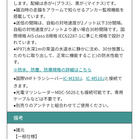
します。配線は赤が+(プラス)、黒が-(マイナス)です。
●錨泊時の走錨をアラームで知らせるアンカー監視機能を
搭載しています。
●送信の間隔は、自船の対地速度が2ノット以下3分間隔。
自船の対地速度が2ノットより速い場合30秒間隔です。国
際規格 AIS class B規格 IEC62287-1に準じた規格で設計さ
れています。
●IPX7(水深1mの常温の水道水に静かに沈め、30分放置し
たのちに取り出して、正常に機能すること)の防水性能で
す。
※防水、防塵、防爆規格の詳細はこちら
●国際VHFトランシーバー
IC-M330J
、
IC-M510J
と接続で
きます。
●光電マリンレーダーMDC-5026とも接続可能です。専用
ケーブルなどは不要です。
●別売りのアンテナと組合わせてご使用ください。
備考
●諸元
【一般仕様】