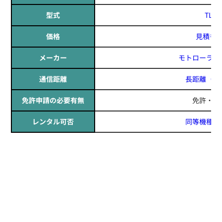
型式
TLK1
価格
見積も
メーカー
モトローラ(MO
通信距離
長距離
（日
免許申請の必要有無
免許・資
レンタル可否
同等機種レ