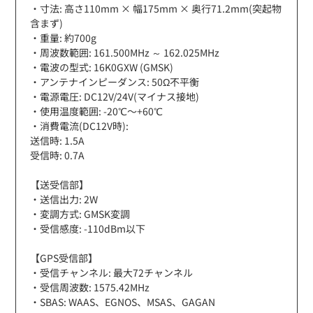
・寸法: 高さ110mm × 幅175mm × 奥行71.2mm(突起物
含まず)
・重量: 約700g
・周波数範囲: 161.500MHz ～ 162.025MHz
・電波の型式: 16K0GXW (GMSK)
・アンテナインピーダンス: 50Ω不平衡
・電源電圧: DC12V/24V(マイナス接地)
・使用温度範囲: -20℃〜+60℃
・消費電流(DC12V時):
送信時: 1.5A
受信時: 0.7A
【送受信部】
・送信出力: 2W
・変調方式: GMSK変調
・受信感度: -110dBm以下
【GPS受信部】
・受信チャンネル: 最大72チャンネル
・受信周波数: 1575.42MHz
・SBAS: WAAS、EGNOS、MSAS、GAGAN