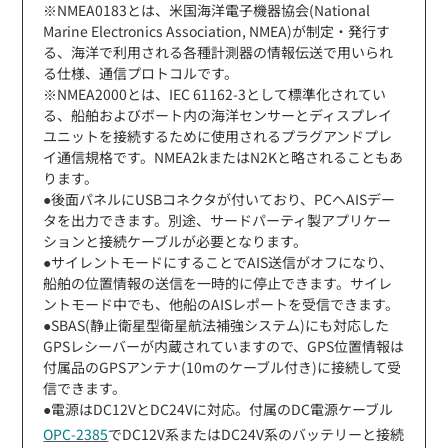
※NMEA0183とは、米国海洋電子機器協会(National
Marine Electronics Association, NMEA)が制定・発行す
る、海洋で利用される各種計測器の情報伝送で用いられ
る仕様、通信プロトコルです。
※NMEA2000とは、IEC 61162-3として標準化されてい
る、船舶およびボート内の海洋センサーとディスプレイ
ユニットを接続するために使用されるプラグアンドプレ
イ通信規格です。NMEA2kまたはN2Kと略されることもあ
ります。
●後面パネルにUSBコネクタが付いており、PCへAISデー
タを出力できます。別途、サードパーティ製アプリケー
ションと接続ケーブルが必要となります。
●サイレントモードにすることでAIS送信がオフになり、
船舶の位置情報の送信を一時的に停止できます。サイレ
ントモード中でも、他船のAISレポートを受信できます。
●SBAS(静止衛星型衛星航法補強システム)にも対応した
GPSレシーバーが内蔵されていますので、GPS位置情報は
付属品のGPSアンテナ(10mのケーブル付き)に接続して受
信できます。
●電源はDC12VとDC24Vに対応。付属のDC電源ケーブル
OPC-2385
でDC12V系またはDC24V系のバッテリーと接続