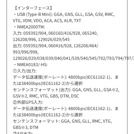
【インターフェース】
・USB (Type-B Mini): GGA, GNS, GLL, GSA, GSV, RMC,
VTG, VDM, VDO, ACA, ACS, ALR, TXT
・NMEA2000TM:
入力: 059392/904, 060160/416/928, 065240,
126208/996, 129026/029/545
出力: 059392/904, 060416/928, 126208/464/
993/996/998,
129026/029/038/039/040/041/539/540/545/792/793/794/797/
・NMEA0183/-HS:
①入力/出力:
データ伝送速度(ボーレート): 4800bps(IEC61162-1)、ま
たは38400bps(IEC61162-2)から選択
センテンスフォーマット(出力): GGA, GNS, GLL, GSA※2,
GSV※2, RMC, VTG, GBS, DTM, DSC
②外部GPS入力:
データ伝送速度(ボーレート): 4800bps(IEC61162-1)、ま
たは38400bps(IEC61162-2)から選択
センテンスフォーマット: GGA, GNS, GLL, RMC, VTG,
GBS※3, DTM
③AIS出力: