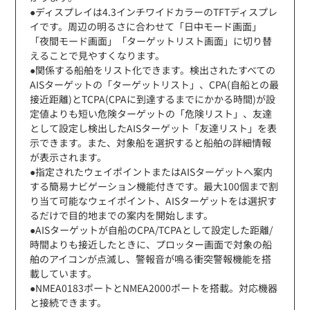
●ディスプレイは4.3インチワイドカラーのTFTディスプレ
イです。周辺の明るさに合わせて「日中モード画面」
「夜間モード画面」「ターゲットリスト画面」に切り替
えることで見やすくなります。
●関係する船舶をリスト化できます。検出されたすべての
AISターゲットの「ターゲットリスト」、CPA(自船との最
接近距離)とTCPA(CPAに到達するまでにかかる時間)が設
定値よりも短い危険ターゲットの「危険リスト」、友達
として設定し検出したAISターゲット「友達リスト」を表
示できます。また、対象船を選択すると船舶の詳細情報
が表示されます。
●指定されたウェイポイントまたはAISターゲットへ案内
する簡易ナビゲーション機能付きです。最大100個まで割
り当て可能なウェイポイント、AISターゲットをは選択す
るだけで目的地までの案内を開始します。
●AISターゲットが自船のCPA/TCPAとして設定した距離/
時間よりも接近したときに、プロッター画面で対象の船
舶のアイコンが点滅し、警報音が鳴る衝突警報機能を搭
載しています。
●NMEA0183ポートとNMEA2000ポートを搭載。対応機器
と接続できます。