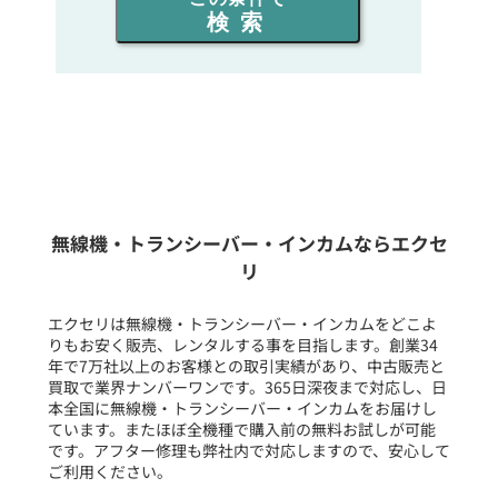
検索
同時通話人数を選ぶ
販売
/
レンタル
/
リース
新品
/
中古
生産終了品を含む
無線機・トランシーバー・インカムならエクセ
リ
フリーワード入力(製品名等)
エクセリは無線機・トランシーバー・インカムをどこよ
りもお安く販売、レンタルする事を目指します。創業34
年で7万社以上のお客様との取引実績があり、中古販売と
選択条件をリセット
買取で業界ナンバーワンです。365日深夜まで対応し、日
本全国に無線機・トランシーバー・インカムをお届けし
ています。またほぼ全機種で購入前の無料お試しが可能
です。アフター修理も弊社内で対応しますので、安心して
ご利用ください。