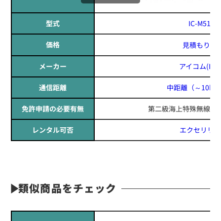
型式
IC-M510J
価格
見積もりす
メーカー
アイコム(ICO
通信距離
中距離
（～10k
免許申請の必要有無
第二級海上特殊無線技
レンタル可否
エクセリリー
類似商品をチェック