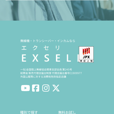
無線機・トランシーバー・インカムなら
一社)全国陸上無線協会関東支部会員 第245号
総務省 販売代理店届出制度 代理店届出番号C1909977
外国公館等に対する消費税免除指定店舗
種別で探す
無料お試し