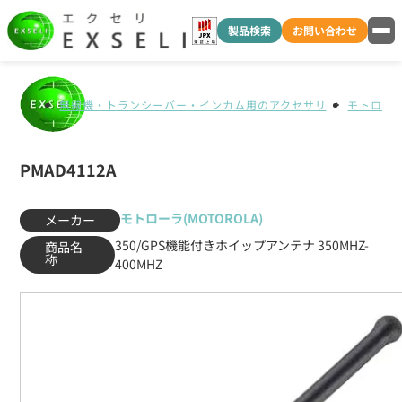
製品検索
お問い合わせ
無線機・トランシーバー・インカム用のアクセサリ
モトローラ(
PMAD4112A
モトローラ(MOTOROLA)
メーカー
350/GPS機能付きホイップアンテナ 350MHZ-
商品名
称
400MHZ