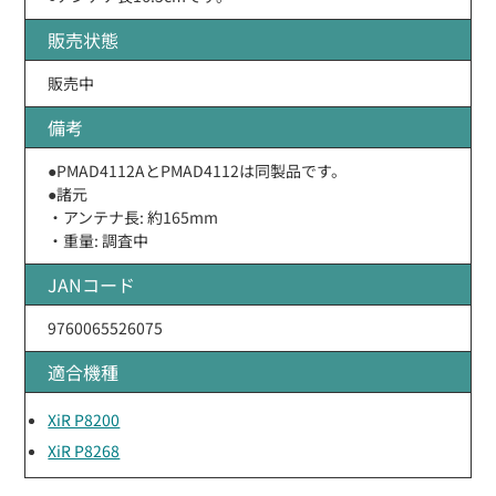
販売状態
販売中
備考
●PMAD4112AとPMAD4112は同製品です。
●諸元
・アンテナ長: 約165mm
・重量: 調査中
JANコード
9760065526075
適合機種
XiR P8200
XiR P8268