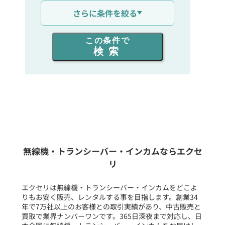
通信距離を選ぶ
さらに条件を絞る
出力を選ぶ
この条件で
検索
同時通話人数を選ぶ
販売
/
レンタル
/
リース
新品
/
中古
生産終了品を含む
無線機・トランシーバー・インカムならエクセ
リ
フリーワード入力(製品名等)
エクセリは無線機・トランシーバー・インカムをどこよ
りもお安く販売、レンタルする事を目指します。創業34
年で7万社以上のお客様との取引実績があり、中古販売と
選択条件をリセット
買取で業界ナンバーワンです。365日深夜まで対応し、日