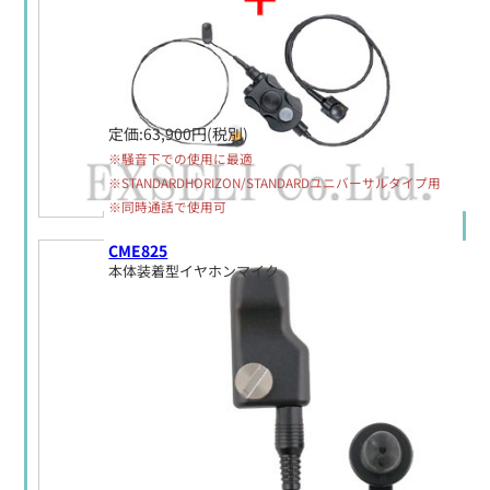
定価:63,900円(税別)
※騒音下での使用に最適
※STANDARDHORIZON/STANDARDユニバーサルタイプ用
※同時通話で使用可
CME825
本体装着型イヤホンマイク