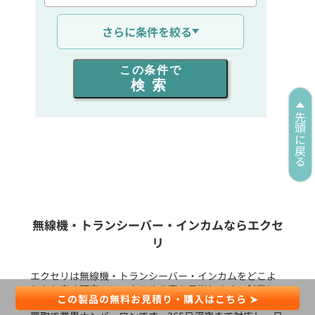
通信距離を選ぶ
さらに条件を絞る
出力を選ぶ
この条件で
検索
同時通話人数を選ぶ
先頭に戻る
販売
/
レンタル
/
リース
新品
/
中古
生産終了品を含む
無線機・トランシーバー・インカムならエクセ
リ
フリーワード入力(製品名等)
エクセリは無線機・トランシーバー・インカムをどこよ
りもお安く販売、レンタルする事を目指します。創業34
この製品の無料お見積り・購入はこちら ➤
年で7万社以上のお客様との取引実績があり、中古販売と
選択条件をリセット