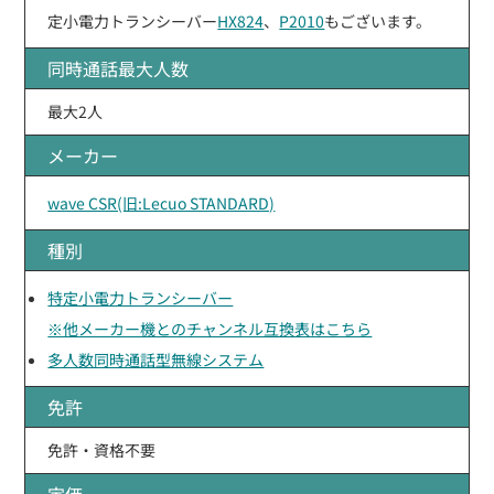
定小電力トランシーバー
HX824
、
P2010
もございます。
同時通話最大人数
最大2人
メーカー
wave CSR(旧:Lecuo STANDARD)
種別
特定小電力トランシーバー
※他メーカー機とのチャンネル互換表はこちら
多人数同時通話型無線システム
免許
免許・資格不要
定価