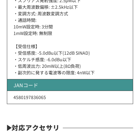
・スプリアス発射強度: 2.5μW以下
・最大周波数偏移: ±2.5kHz以下
・変調方式: 周波数変調方式
・通話時間:
10mW設定時: 3分間
1mW設定時: 無制限
【受信仕様】
・受信感度: -5.0dBu以下(12dB SINAD)
・スケルチ感度: -6.0dBu以下
・低周波出力: 20mW以上(8Ω負荷)
・副次的に発する電波等の限度: 4nW以下
JANコード
4580197836065
対応アクセサリ