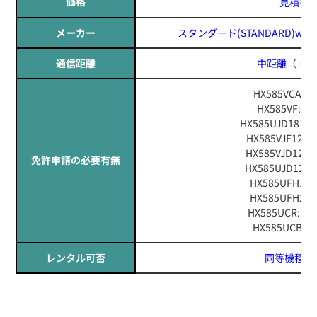
価格
見積も
メーカー
スタンダード(STANDARD)
wav
通信距離
中距離
（～1
HX585VCA:
HX585VF:
HX585UJD181
HX585VJF12
HX585VJD12
免許申請の必要有無
HX585UJD12
HX585UFH1
HX585UFH2
HX585UCR:
HX585UCB:
レンタル可否
同等機種レ