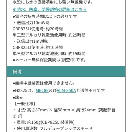
水没にも水の直接噴射にも強い無線機です。
※防水、防塵、防爆規格の詳細はこちら
●電池の持ち時間は以下の通りです。
・送信出力10mW時:
CBP825LI使用時: 約20時間
単三型アルカリ乾電池使用時: 約25時間
・送信出力1mW時:
CBP825LI使用時: 約10時間
単三型アルカリ乾電池使用時: 約15時間
●メーカー無料保証期間は(調査中)です。
備考
●無線中継装置は使用できません。
●HX825は、
MBL88
及び
VLM-850A
と通信不可です。
●諸元
【一般仕様】
・寸法: 高さ87mm × 幅58mm × 奥行24mm (突起部含
まず)
・重量: 約150g(CBP825LI装着時)
・使用周波数: フルデュープレックスモード