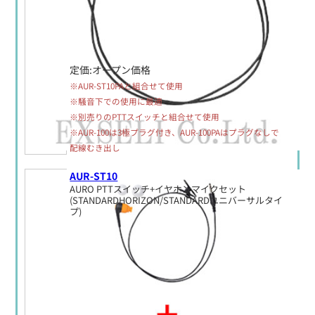
定価:オープン価格
※AUR-ST10PAと組合せて使用
※騒音下での使用に最適
※別売りのPTTスイッチと組合せて使用
※AUR-100は3極プラグ付き、AUR-100PAはプラグなしで
配線むき出し
AUR-ST10
AURO PTTスイッチ+イヤホンマイクセット
(STANDARDHORIZON/STANDARDユニバーサルタイ
プ)