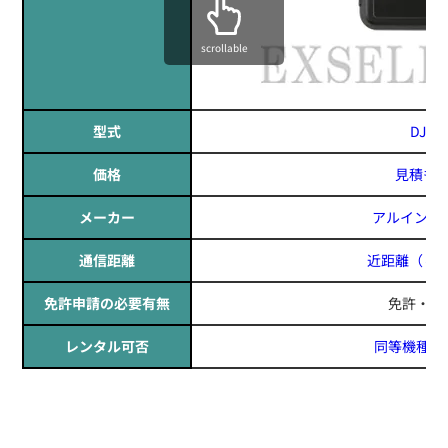
scrollable
型式
DJ-P
価格
見積も
メーカー
アルインコ(A
通信距離
近距離
（～1
免許申請の必要有無
免許・資
レンタル可否
同等機種レ