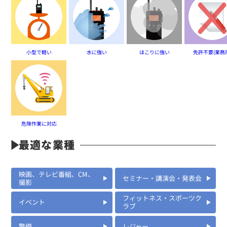
小型で軽い
水に強い
ほこりに強い
免許不要(業務
危険作業に対応
最適な業種
映画、テレビ番組、CM、
セミナー・講演会・発表会
撮影
フィットネス・スポーツク
イベント
ラブ
警備
レジャー