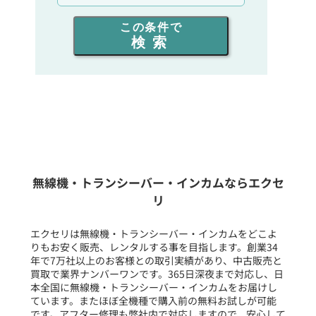
出力を選ぶ
この条件で
検索
同時通話人数を選ぶ
販売
/
レンタル
/
リース
新品
/
中古
生産終了品を含む
無線機・トランシーバー・インカムならエクセ
リ
フリーワード入力(製品名等)
エクセリは無線機・トランシーバー・インカムをどこよ
りもお安く販売、レンタルする事を目指します。創業34
年で7万社以上のお客様との取引実績があり、中古販売と
選択条件をリセット
買取で業界ナンバーワンです。365日深夜まで対応し、日
本全国に無線機・トランシーバー・インカムをお届けし
ています。またほぼ全機種で購入前の無料お試しが可能
です。アフター修理も弊社内で対応しますので、安心して