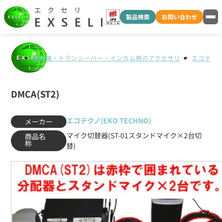
製品検索
お問い合わせ
無線機・トランシーバー・インカム用のアクセサリ
エコテクノ(
DMCA(ST2)
エコテクノ(EKO TECHNO)
メーカー
マイク切替器(ST-01スタンドマイク×2台切
商品名
称
替)