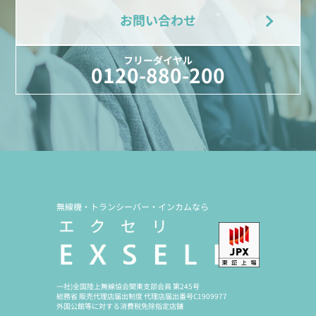
お問い合わせ
フリーダイヤル
0120-880-200
無線機・トランシーバー・インカムなら
一社)全国陸上無線協会関東支部会員 第245号
総務省 販売代理店届出制度 代理店届出番号C1909977
外国公館等に対する消費税免除指定店舗