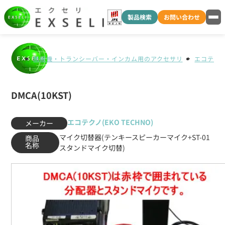
製品検索
お問い合わせ
無線機・トランシーバー・インカム用のアクセサリ
エコテクノ(
DMCA(10KST)
エコテクノ(EKO TECHNO)
メーカー
マイク切替器(テンキースピーカーマイク+ST-01
商品
名称
スタンドマイク切替)