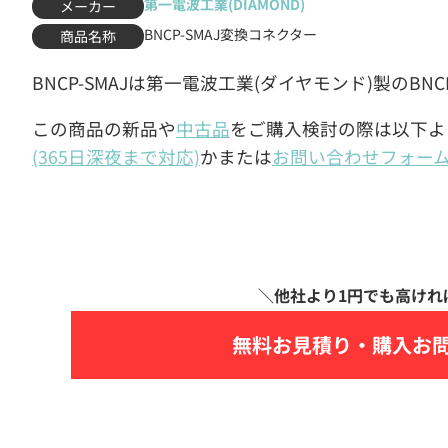
第一電波工業(DIAMOND)
メーカー
BNCP-SMAJ変換コネクター
商品名称
BNCP-SMAJは第一電波工業(ダイヤモンド)製のBN
この商品の新品や
中古品
をご購入検討の際は以下よ
(365日深夜まで対応)
かまたは
お問い合わせフォー
無料お見積り・
購入お