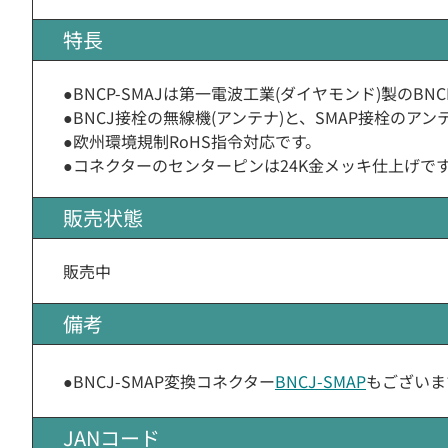
特長
●BNCP-SMAJは第一電波工業(ダイヤモンド)製のBN
●BNCJ接栓の無線機(アンテナ)と、SMAP接栓のア
●欧州環境規制RoHS指令対応です。
●コネクターのセンターピンは24K金メッキ仕上げで
販売状態
販売中
備考
●BNCJ-SMAP変換コネクター
BNCJ-SMAP
もございま
JANコード