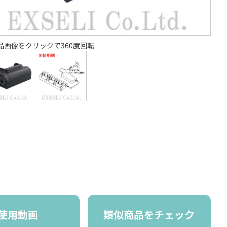
品画像をクリックで360度回転
使用動画
類似商品をチェック