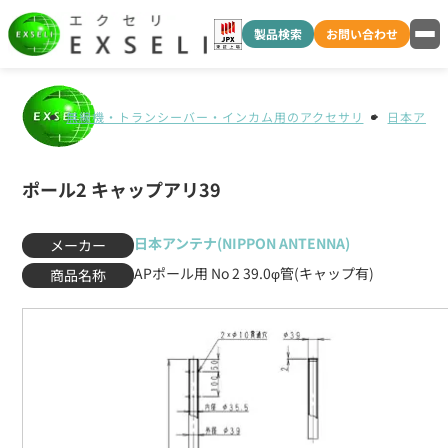
製品検索
お問い合わせ
無線機・トランシーバー・インカム用のアクセサリ
日本アンテナ
ポール2 キャップアリ39
日本アンテナ(NIPPON ANTENNA)
メーカー
APポール用 No 2 39.0φ管(キャップ有)
商品名称