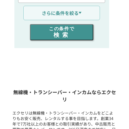
通信距離を選ぶ
さらに条件を絞る
出力を選ぶ
この条件で
検索
同時通話人数を選ぶ
販売
/
レンタル
/
リース
新品
/
中古
生産終了品を含む
無線機・トランシーバー・インカムならエクセ
リ
フリーワード入力(製品名等)
エクセリは無線機・トランシーバー・インカムをどこよ
りもお安く販売、レンタルする事を目指します。創業34
年で7万社以上のお客様との取引実績があり、中古販売と
選択条件をリセット