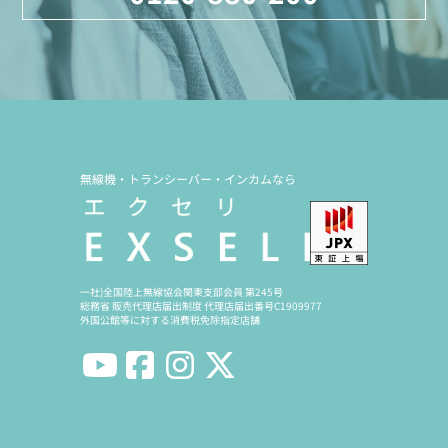
無線機・トランシーバー・インカムなら
一社)全国陸上無線協会関東支部会員 第245号
総務省 販売代理店届出制度 代理店届出番号C1909977
外国公館等に対する消費税免除指定店舗