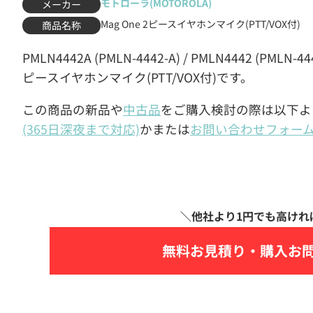
モトローラ(MOTOROLA)
メーカー
Mag One 2ピースイヤホンマイク(PTT/VOX付)
商品名称
PMLN4442A (PMLN-4442-A) / PMLN4442 (PML
ピースイヤホンマイク(PTT/VOX付)です。
この商品の新品や
中古品
をご購入検討の際は以下よ
(365日深夜まで対応)
かまたは
お問い合わせフォー
無料お見積り・
購入お