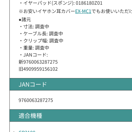
・イヤーパッド(スポンジ): 0186180Z01
※お安いイヤホン耳カバー
EX-MC1
でもお使いいただ
●諸元
・寸法: 調査中
・ケーブル長: 調査中
・クリップ幅: 調査中
・重量: 調査中
・JANコード:
新9760063287275
旧4909959156102
JANコード
9760063287275
適合機種