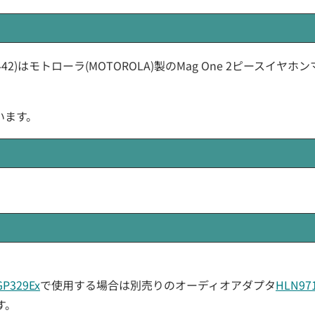
(PMLN-4442)はモトローラ(MOTOROLA)製のMag One 2ピースイヤホ
います。
GP329Ex
で使用する場合は別売りのオーディオアダプタ
HLN97
す。