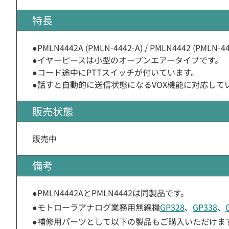
特長
●PMLN4442A (PMLN-4442-A) / PMLN4442 
●イヤーピースは小型のオープンエアータイプです。
●コード途中にPTTスイッチが付いています。
●話すと自動的に送信状態になるVOX機能に対応して
販売状態
販売中
備考
●PMLN4442AとPMLN4442は同製品です。
●モトローラアナログ業務用無線機
GP328
、
GP338
、
●補修用パーツとして以下の製品もご購入いただけま