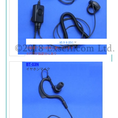
定価:生産終了
...続きを読む
※騒音下での使用に適しています
※PTTが指部分にあり
BT-03N
イヤホンマイク