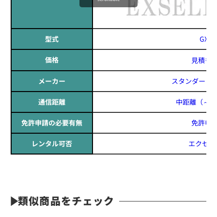
型式
GX55
価格
見積も
メーカー
スタンダード(ST
通信距離
中距離
（～1
免許申請の必要有無
免許申
レンタル可否
エクセリ
類似商品をチェック