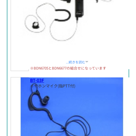
定価:生産終了
...続きを読む
※BDN6705とBDN6677の組合せになっています
BT-03F
イヤホンマイク(指PTT付)