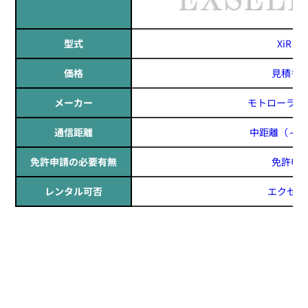
型式
XiR P6
価格
見積も
メーカー
モトローラ(MO
通信距離
中距離
（～1
免許申請の必要有無
免許申
レンタル可否
エクセリ