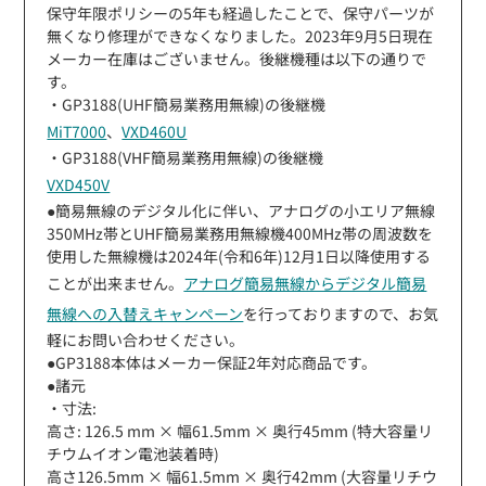
保守年限ポリシーの5年も経過したことで、保守パーツが
無くなり修理ができなくなりました。2023年9月5日現在
メーカー在庫はございません。後継機種は以下の通りで
す。
・GP3188(UHF簡易業務用無線)の後継機
MiT7000
、
VXD460U
・GP3188(VHF簡易業務用無線)の後継機
VXD450V
●簡易無線のデジタル化に伴い、アナログの小エリア無線
350MHz帯とUHF簡易業務用無線機400MHz帯の周波数を
使用した無線機は2024年(令和6年)12月1日以降使用する
ことが出来ません。
アナログ簡易無線からデジタル簡易
無線への入替えキャンペーン
を行っておりますので、お気
軽にお問い合わせください。
●GP3188本体はメーカー保証2年対応商品です。
●諸元
・寸法:
高さ: 126.5 mm × 幅61.5mm × 奥行45mm (特大容量リ
チウムイオン電池装着時)
高さ126.5mm × 幅61.5mm × 奥行42mm (大容量リチウ