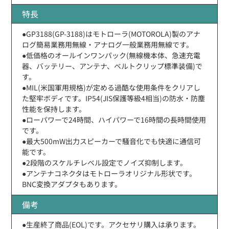
特長
●GP3188(GP-3188)はモトローラ(MOTOROLA)製のアナ
ログ簡易業務用無線・アナログ一般業務用無線です。
●低価格のオールインワンパック(無線機本体、急速充電
器、バッテリー、アンテナ、ベルトクリップ標準装備)で
す。
●MIL(米国軍用規格)が定める過酷な使用条件をクリアし
た堅牢ボディです。IP54(JIS保護等級4相当)の防水・防塵
性能を保持します。
●ローパワーで24時間、ハイパワーで16時間の長時間使用
です。
●最大500mW出力スピーカーで騒音化でも快適に通信可
能です。
●2段階のスケルチレベル設定でノイズ抑制します。
●アンテナコネクタはモトローラオリジナル形状です。
BNC変換アダプタもあります。
備考
●生産終了商品(EOL)です。アクセサリ購入は承ります。