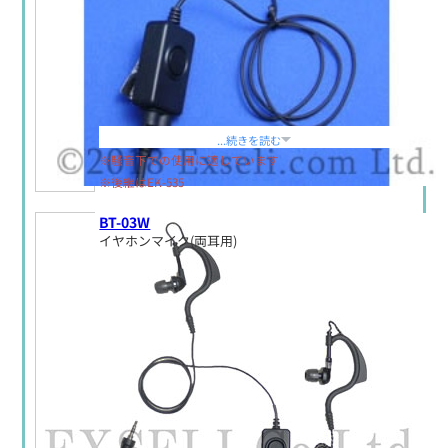
定価:生産終了
...続きを読む
※騒音下での使用に適しています
※後継はEK-535
BT-03W
イヤホンマイク(両耳用)