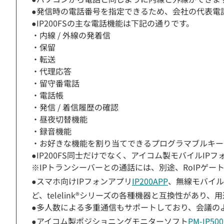
●発信時の電話番号を指定できるため、会社の代表電
●IP200FSの主な電話機能は下記の通りです。
・内線 / 外線の発着信
・保留
・転送
・代理応答
・留守番電話
・電話帳
・発信 / 着信履歴の確認
・昼夜切替機能
・録音機能
・お好きな機能を割り当てできるプログラマブルキー
●IP200FS同士だけでなく、アイコム製モバイルI
※IPトランシーバーとの通話には、別途、RoIPゲー
●スマホ向けIPフォンアプリ
IP200APP
、無線モバイル
ど、telelink®シリーズの各種機器と互換性があ
●多人数による多重通信もサポートしており、会議の
●アイコム製ポジショニングモニターソフト
PM-IP500