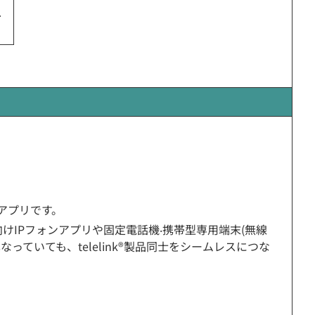
。
アプリです。
向けIPフォンアプリや固定電話機‧携帯型専用端末(無線
異なっていても、telelink®製品同士をシームレスにつな
。