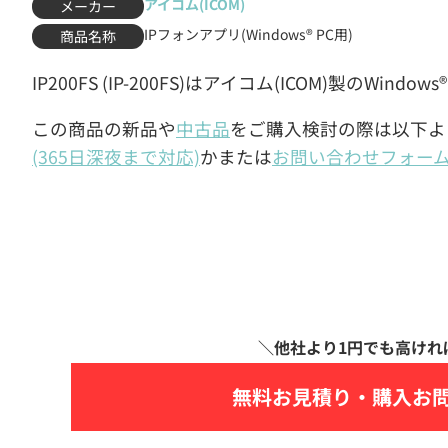
アイコム(ICOM)
メーカー
IPフォンアプリ(Windows® PC用)
商品名称
IP200FS (IP-200FS)はアイコム(ICOM)製のWi
この商品の新品や
中古品
をご購入検討の際は以下よ
(365日深夜まで対応)
かまたは
お問い合わせフォー
無料お見積り・
購入お