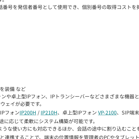
話番号を発信者番号として使用でき、個別番号の取得コストを
を装備 など
Pフォンや卓上型IPフォン、IPトランシーバーなどさまざまな機器
トウェイが必要です。
IPフォン
IP200H
/
IP210H
、卓上型IPフォン
VP-2100
、SIP端
り、用途に応じて柔軟にシステム構築が可能です。
ような使い方にも対応できるほか、会話の途中に割り込むこと
と連携することで、端末の位置情報を管理者のPCやタブレット