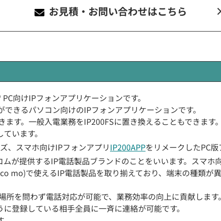
お見積・お問い合わせ
はこちら
ndows® PC向けIPフォンアプリケーションです。
一斉連絡ができるパソコン向けのIPフォンアプリケーションです。
できます。一般入電業務をIP200FSに置き換えることもできます
しています。
シリーズ、スマホ向けIPフォンアプリ
IP200APP
をリメークしたPC版
、アイコムが提供するIP電話製品ブランドのことをいいます。スマホ
/doco mo)で使えるIP電話製品を取り揃えており、端末の種類が
れば、場所を問わず電話対応が可能で、業務効率の向上に貢献します
うに登録している相手全員に一斉に連絡が可能です。
す。