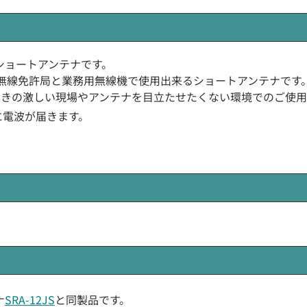
)製のショートアンテナです。
易無線免許局と業務用無線機で使用出来るショートアンテナです
。動きの激しい現場やアンテナを目立たせたくない環境でのご使
くに電波が届きます。
ナ
SRA-12JS
と同製品です。