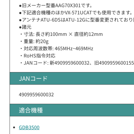
●旧メーカー型番AAG70X301です。
●下記適合機種のほかVX-571UCATでも使用できます
●アンテナATU-6DSはATU-12Gに型番変更されてお
●諸元
・寸法: 長さ約100mm × 直径約12mm
・重量: 約20g
・対応周波数帯: 465MHz~469MHz
・RoHS指令対応
・JANコード: 新4909959600032、旧4909959600155
JANコード
4909959600032
適合機種
GDB3500