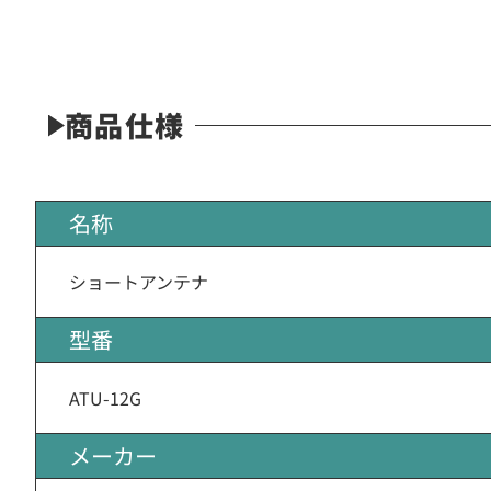
商品仕様
名称
ショートアンテナ
型番
ATU-12G
メーカー