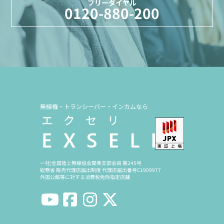
フリーダイヤル
0120-880-200
無線機・トランシーバー・インカムなら
一社)全国陸上無線協会関東支部会員 第245号
総務省 販売代理店届出制度 代理店届出番号C1909977
外国公館等に対する消費税免除指定店舗