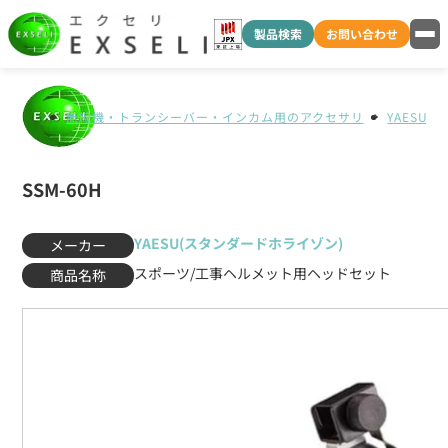
製品検索
お問い合わせ
無線機・トランシーバー・インカム用のアクセサリ
YAESU
SSM-60H
YAESU(スタンダードホライゾン)
メーカー
スポーツ/工事ヘルメット用ヘッドセット
商品名称