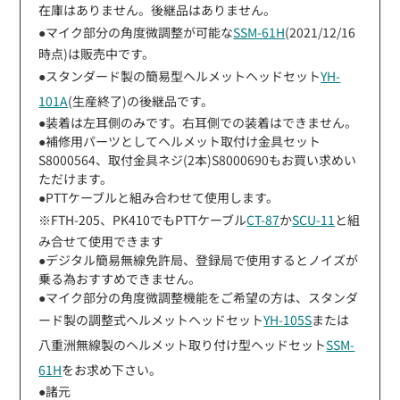
在庫はありません。後継品はありません。
●マイク部分の角度微調整が可能な
SSM-61H
(2021/12/16
時点)は販売中です。
●スタンダード製の簡易型ヘルメットヘッドセット
YH-
101A
(生産終了)の後継品です。
●装着は左耳側のみです。右耳側での装着はできません。
●補修用パーツとしてヘルメット取付け金具セット
S8000564、取付金具ネジ(2本)S8000690もお買い求めい
ただけます。
●PTTケーブルと組み合わせて使用します。
※FTH-205、PK410でもPTTケーブル
CT-87
か
SCU-11
と組
み合せて使用できます
●デジタル簡易無線免許局、登録局で使用するとノイズが
乗る為おすすめできません。
●マイク部分の角度微調整機能をご希望の方は、スタンダ
ード製の調整式ヘルメットヘッドセット
YH-105S
または
八重洲無線製のヘルメット取り付け型ヘッドセット
SSM-
61H
をお求め下さい。
●諸元