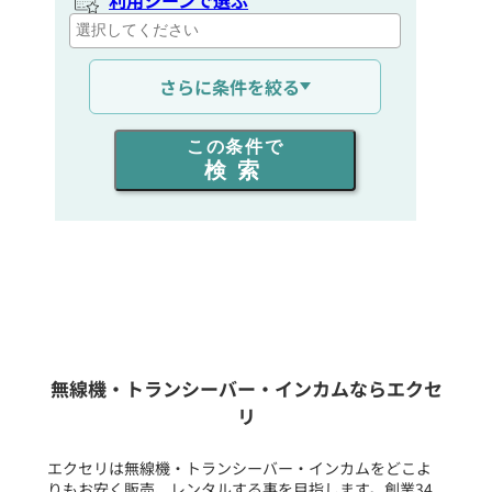
通信距離を選ぶ
さらに条件を絞る
出力を選ぶ
この条件で
検索
同時通話人数を選ぶ
販売
/
レンタル
/
リース
新品
/
中古
生産終了品を含む
無線機・トランシーバー・インカムならエクセ
リ
フリーワード入力(製品名等)
エクセリは無線機・トランシーバー・インカムをどこよ
りもお安く販売、レンタルする事を目指します。創業34