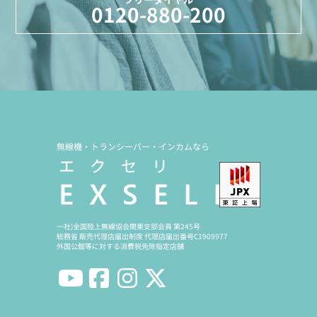
0120-880-200
無線機・トランシーバー・インカムなら
一社)全国陸上無線協会関東支部会員 第245号
総務省 販売代理店届出制度 代理店届出番号C1909977
外国公館等に対する消費税免除指定店舗