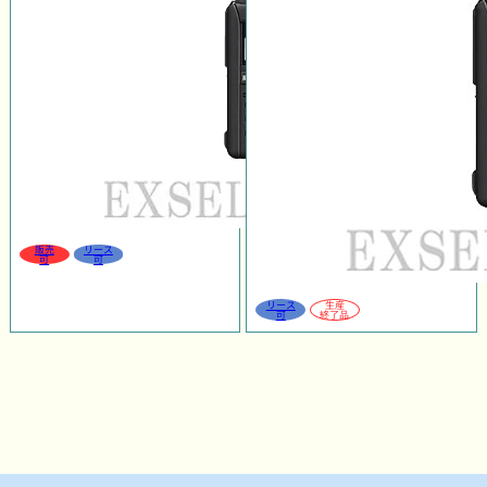
販売
リース
可
可
リース
生産
可
終了品