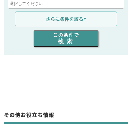
通信距離を選ぶ
さらに条件を絞る
出力を選ぶ
この条件で
検索
同時通話人数を選ぶ
販売
/
レンタル
/
リース
新品
/
中古
生産終了品を含む
フリーワード入力(製品名等)
その他お役立ち情報