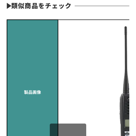
★★★★★
類似商品をチェック
Q1.導入した台数を教えてください。
A1.TCP-D251C 2台
Q2.導入前の課題、導入によって改善された点をご記載く
ださい。
A2.倉庫内の通信が改善しました。
定価:オープン価格
Q3.エクセリをお選びいただいた理由をご記載ください。
※EK-567LS-KD
A3.継続して使用しているため。修理等の対応も早く助か
※イヤホンジャックサイズΦ2.5mm
ります。
※同時通話無線機にも対応
(10回以上利用・女性/ 運送・倉庫・物流)
EK-567LSF
防水イヤホンマイク(ロックスイッチ+風防)
製品画像