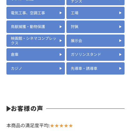
定価:3,000円(税別)
ナンス
※マイクケーブル長約75cm
電気工事、空調工事
工場
EK-313J
小型タイピンマイク(イヤホン付)
鳥獣捕獲・動物保護
狩猟
映画館・シネマコンプレッ
展示会
クス
倉庫
ガソリンスタンド
カジノ
先導車・誘導車
定価:8,000円～11,200円(税別)
※メーカー定価は装着無線機(コネクタ)によって
お客様の声
若干異なります。
...続きを読む
※EK-313JKW-563
本商品の満足度平均
:
★★★★★
※イヤホンプラグサイズ2.5φ