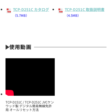
TCP-D251C カタログ
TCP-D251C 取扱説明書
（5.7MB）
（4.5MB）
使用動画
定価:オープン価格
※イヤホンプラグサイズ2.5φ
※ケーブル長約65cm
※イヤホン付属
EK-505WNML
ロックスイッチイヤホンマイク
TCP-D151C / TCP-D251C JVCケン
ウッド製 デジタル簡易無線免許
局 オールリセット方法