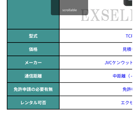
scrollable
型式
TCP-D
定価:オープン価格
価格
見積も
※EK-567LSF-KD
メーカー
JVCケンウッド(JV
※イヤホンジャックサイズΦ2.5mm
※同時通話無線機にも対応
通信距離
中距離
（～1
EM-01
ネック型咽喉マイク+イヤホン
免許申請の必要有無
免許申
レンタル可否
エクセリ