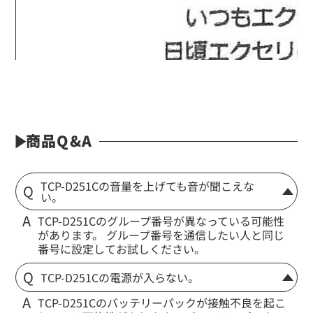
EK-505N
ノイズキャンセル型タイピンマイク(イヤホン付)
商品Q&A
定価:12,000円～14,400円(税別)
TCP-D251Cの音量を上げても音が聞こえな
※メーカー定価は装着無線機(コネクタ)によって
い。
異なります
...続きを読む
TCP-D251Cのグループ番号が異なっている可能性
※EK-505N-KW
があります。 グループ番号を通信したい人と同じ
※イヤホンプラグサイズ2.5φ
番号に設定してお試しください。
※イヤホン付属
※マイク部分は防沫仕様
TCP-D251Cの電源が入らない。
EK-505W
TCP-D251Cのバッテリーパックが接触不良を起こ