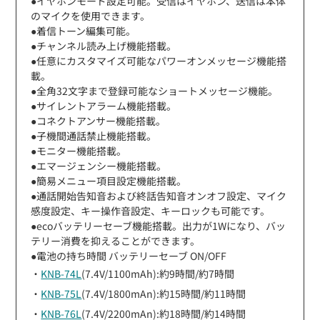
●イヤホンモード設定可能。受信はイヤホン、送信は本体
のマイクを使用できます。
●着信トーン編集可能。
●チャンネル読み上げ機能搭載。
●任意にカスタマイズ可能なパワーオンメッセージ機能搭
載。
●全角32文字まで登録可能なショートメッセージ機能。
●サイレントアラーム機能搭載。
●コネクトアンサー機能搭載。
●子機間通話禁止機能搭載。
●モニター機能搭載。
●エマージェンシー機能搭載。
●簡易メニュー項目設定機能搭載。
●通話開始告知音および終話告知音オンオフ設定、マイク
感度設定、キー操作音設定、キーロックも可能です。
●ecoバッテリーセーブ機能搭載。出力が1Wになり、バッ
テリー消費を抑えることができます。
●電池の持ち時間 バッテリーセーブ ON/OFF
・
KNB-74L
(7.4V/1100mAh):約9時間/約7時間
・
KNB-75L
(7.4V/1800mAn):約15時間/約11時間
・
KNB-76L
(7.4V/2200mAn):約18時間/約14時間