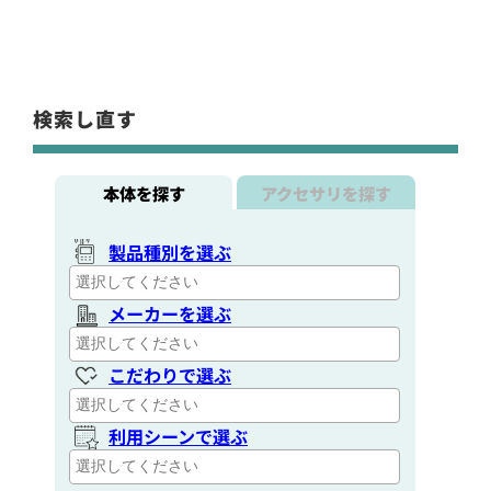
定価:14,000円～22,000円(税抜)
※メーカー定価は装着無線機(コネクタ)によって
検索し直す
異なります
...続きを読む
※EM-01-KW
※イヤホンプラグザイズ2.5φ
本体を探す
アクセサリを探す
※イヤホン付属
※騒音下での使用に適しています
製品種別を選ぶ
EMC-13
イヤホン付きクリップマイクロホン
メーカーを選ぶ
こだわりで選ぶ
利用シーンで選ぶ