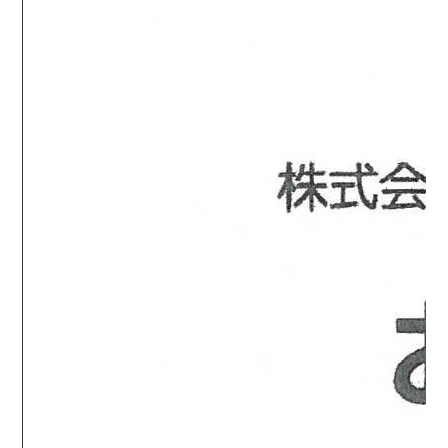
EK-367F
防水マイクロフォンタイピンマイク(風防付きタイプ)
定価:オープン価格
※EK-367F-KW1PIN