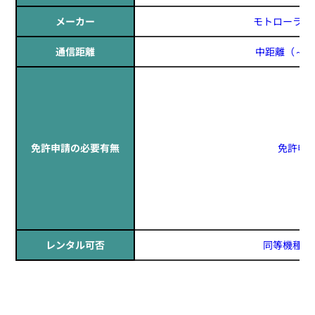
メーカー
モトローラ(MO
通信距離
中距離
（～1
免許申請の必要有無
免許申
定価:オープン価格
※EK-567F-KD
※2.5φイヤホン付き
EK-567LS
防水イヤホンマイク(ロックスイッチ)
レンタル可否
同等機種レ
迅速で丁寧な対応ありがとうございまし
た!