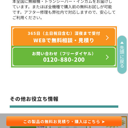
本全国に無線機・トランシーバー・インカムをお届けし
ています。またほぼ全機種で購入前の無料お試しが可能
です。アフター修理も弊社内で対応しますので、安心して
ご利用ください。
定価:オープン価格
365日（土日祝日含む）深夜まで受付
※耳掛けタイプ
WEBで無料相談・見積り
※VOX機能対応
※ケーブル長75cm
先頭に戻る
お問い合わせ（フリーダイヤル）
EMC-15
0120-880-200
イヤホン付きクリップマイクロホン
その他お役立ち情報
この製品の無料お見積り・購入はこちら ➤