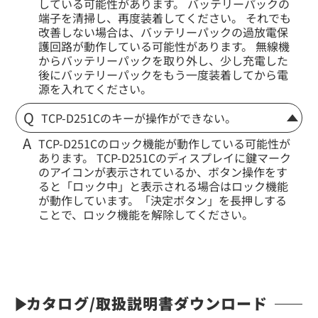
タイピンマイク&イヤホン
している可能性があります。 バッテリーパックの
端子を清掃し、再度装着してください。 それでも
改善しない場合は、バッテリーパックの過放電保
護回路が動作している可能性があります。 無線機
からバッテリーパックを取り外し、少し充電した
後にバッテリーパックをもう一度装着してから電
源を入れてください。
TCP-D251Cのキーが操作ができない。
TCP-D251Cのロック機能が動作している可能性が
定価:12,400円～16,000円(税別)
あります。 TCP-D251Cのディスプレイに鍵マーク
※メーカー定価は装着無線機(コネクタ)によって
のアイコンが表示されているか、ボタン操作をす
異なります
ると「ロック中」と表示される場合はロック機能
...続きを読む
が動作しています。「決定ボタン」を長押しする
※EK-505W-KD553
ことで、ロック機能を解除してください。
※小型軽量・日常生活防水
※イヤホンプラグサイズ2.5φ
※イヤホンME-101付属
※ケーブル長約65cm
EK-505WML
カタログ/取扱説明書ダウンロード
ロックスイッチ(メロディー付き)イヤホンマイク