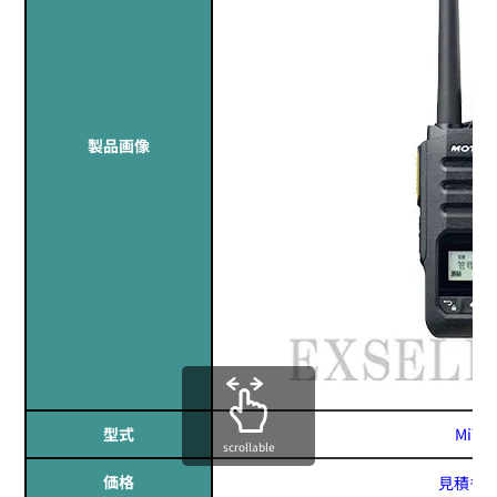
製品画像
定価:オープン価格
※EK-567-KD
※2.5φイヤホン付き
EK-567F
防水マイクロフォンタイピンマイク(風防付きタイプ)
型式
MiT5
scrollable
価格
見積も