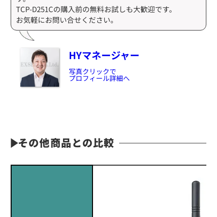
TCP-D251Cの購入前の無料お試しも大歓迎です。
お気軽にお問い合せください。
HYマネージャー
写真クリックで
プロフィール詳細へ
定価:オープン価格
※EK-535-KW
その他商品との比較
※騒音下での使用に適しています
EK-567
防水マイクロフォンタイピンマイク(ノーマルタイプ)