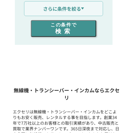
通信距離を選ぶ
さらに条件を絞る
出力を選ぶ
この条件で
検索
定価:オープン価格
同時通話人数を選ぶ
※インナーイヤータイプ
※VOX機能対応
販売
/
レンタル
/
リース
※ケーブル長 約125cm
EMC-14
新品
/
中古
イヤホン付きクリップマイクロホン
生産終了品を含む
無線機・トランシーバー・インカムならエクセ
リ
フリーワード入力(製品名等)
エクセリは無線機・トランシーバー・インカムをどこよ
りもお安く販売、レンタルする事を目指します。創業34
年で7万社以上のお客様との取引実績があり、中古販売と
選択条件をリセット
買取で業界ナンバーワンです。365日深夜まで対応し、日