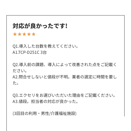
※イヤホン付属
EK-367
防水マイクロフォンタイピンマイク(ノーマルタイプ)
対応が良かったです!
★★★★★
Q1.導入した台数を教えてください。
A1.TCP-D251C 3台
Q2.導入前の課題、導入によって改善された点をご記載く
ださい。
A2.問合せしないと値段が不明。業者の選定に時間を要し
た。
Q3.エクセリをお選びいただいた理由をご記載ください。
A3.値段。担当者の対応が良かった。
(3回目の利用・男性/介護福祉施設)
定価:オープン価格
※EK-367-KW1PIN
※2.5φイヤホン付き