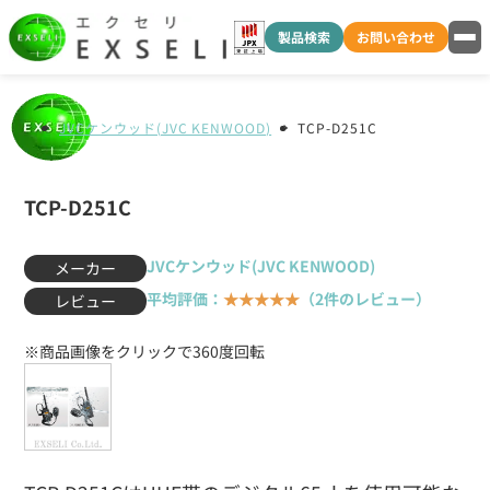
製品検索
お問い合わせ
JVCケンウッド(JVC KENWOOD)
TCP-D251C
TCP-D251C
JVCケンウッド(JVC KENWOOD)
メーカー
平均評価：
★★★★★
（2件のレビュー）
レビュー
※商品画像をクリックで360度回転