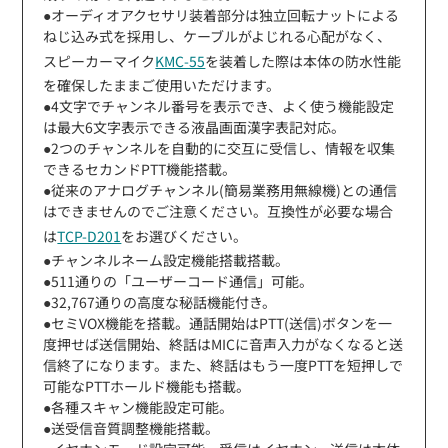
●オーディオアクセサリ装着部分は独立回転ナットによる
ねじ込み式を採用し、ケーブルがよじれる心配がなく、
スピーカーマイク
KMC-55
を装着した際は本体の防水性能
を確保したままご使用いただけます。
●4文字でチャンネル番号を表示でき、よく使う機能設定
は最大6文字表示できる液晶画面漢字表記対応。
●2つのチャンネルを自動的に交互に受信し、情報を収集
できるセカンドPTT機能搭載。
●従来のアナログチャンネル(簡易業務用無線機)との通信
はできませんのでご注意ください。互換性が必要な場合
は
TCP-D201
をお選びください。
●チャンネルネーム設定機能搭載搭載。
●511通りの「ユーザーコード通信」可能。
●32,767通りの高度な秘話機能付き。
●セミVOX機能を搭載。通話開始はPTT(送信)ボタンを一
度押せば送信開始、終話はMICに音声入力がなくなると送
信終了になります。また、終話はもう一度PTTを短押しで
可能なPTTホールド機能も搭載。
●各種スキャン機能設定可能。
●送受信音質調整機能搭載。