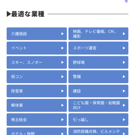
可
定価:4,800円(税別)
最適な業種
※ケーブル長約75cm
DSE30KC
映画、テレビ番組、CM、
ハンディ用カナルタイプイヤホンマイク
介護施設
撮影
イベント
スポーツ運営
スキー、スノボー
野球場
街コン
警備
除雪車
建設
こども園・保育園・幼稚園
解体業
向け
株主総会
引っ越し
消防設備点検、ビルメンテ
ホテル・旅館