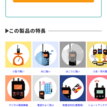
定価:46,300円(税別)
※騒音下での使用に最適
※JVCケンウッド1ピンねじ込み式用
※交互通話用
DEE40KC
この製品の特長
ハンディ用耳掛けタイプイヤホンマイク
小型で軽い
水に強い
ほこりに強い
人気・売れ
デジタル簡易無線
電波がよく飛ぶ
乾電池対応(業務用)
ショートアンテ