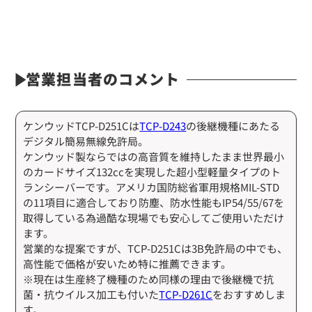
営業担当者のコメント
ケンウッドTCP-D251Cは
TCP-D243
の後継機種にあたる
デジタル簡易無線免許局。
ケンウッド製ならではの高音質を維持したまま世界最小
定価:オープン価格
のカードサイズ132ccを実現した超小型軽量タイプのト
※イヤホンプラグサイズ2.5φ
ランシーバーです。アメリカ国防総省軍用規格MIL-STD
※ケーブル長約65cm
の11項目に適合しており防塵、防水性能もIP54/55/67を
※イヤホン付属
取得している為過酷な現場でも安心してご使用いただけ
※同時通話対応
ます。
営業的な提案ですが、TCP-D251Cは3B免許局の中でも、
EK-535
高性能で価格が安いため特に推薦できます。
​イヤマイク(耳で話すマイク/イヤホン)
※現在は生産終了機種のため同様の理由で後継機で抗
菌・抗ウイルス加工も付いた
TCP-D261C
をおすすめしま
す。