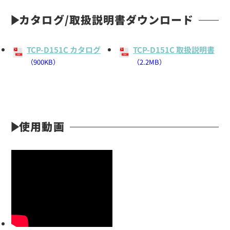
カタログ/取扱説明書ダウンロード
TCP-D151C カタログ
TCP-D151C 取扱説明書
（900KB）
（2.2MB）
定価:オープン価格
使用動画
※EK-367F-KW1PIN
EK-505N
ノイズキャンセル型タイピンマイク(イヤホン付)