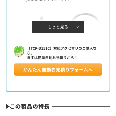
もっと見る
【TCP-D151C】対応アクセサリのご購入な
ら、
まずは簡単自動お見積りから！
かんたん自動お見積りフォームへ
定価:46,300円(税別)
※騒音下での使用に最適
※JVCケンウッド1ピンねじ込み式用
※交互通話用
DEE40KC
この製品の特長
ハンディ用耳掛けタイプイヤホンマイク