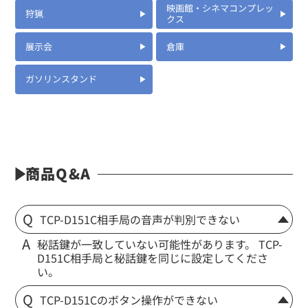
映画館・シネマコンプレッ
狩猟
クス
展示会
倉庫
ガソリンスタンド
定価:8,000円～11,200円(税別)
※メーカー定価は装着無線機(コネクタ)によって
若干異なります。
...続きを読む
※EK-313JKW-563
商品Q&A
※イヤホンプラグサイズ2.5φ
※イヤホン付属
TCP-D151C相手局の音声が判別できない
EK-367
防水マイクロフォンタイピンマイク(ノーマルタイプ)
秘話鍵が一致していない可能性があります。 TCP-
D151C相手局と秘話鍵を同じに設定してくださ
い。
TCP-D151Cのボタン操作ができない