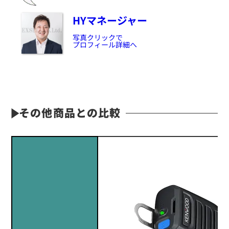
HYマネージャー
定価:12,400円～16,000円(税別)
※メーカー定価は装着無線機(コネクタ)によって
写真クリックで
プロフィール詳細へ
異なります
...続きを読む
※EK-505W-KD553
※小型軽量・日常生活防水
※イヤホンプラグサイズ2.5φ
※イヤホンME-101付属
※ケーブル長約65cm
その他商品との比較
EK-505WML
ロックスイッチ(メロディー付き)イヤホンマイク