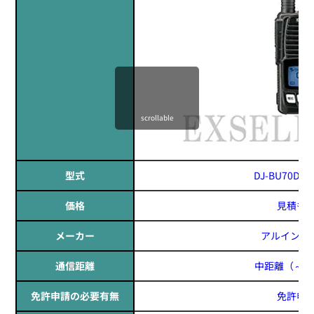
定価:オープン価格
※EK-535-KW
※騒音下での使用に適しています
scrollable
EK-567
防水マイクロフォンタイピンマイク(ノーマルタイプ)
型式
DJ-BU70DE /
価格
見積も
メーカー
アルインコ(A
通信距離
中距離
（～1
免許申請の必要有無
免許申