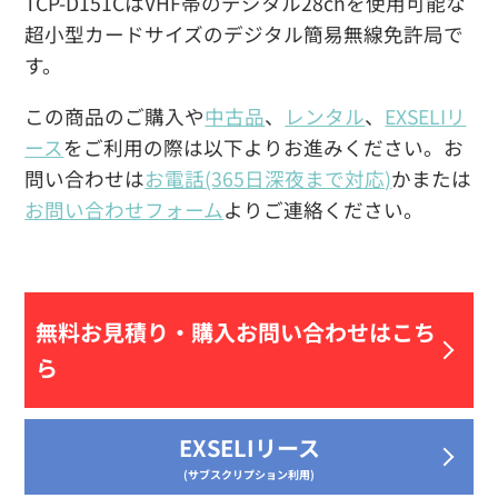
TCP-D151CはVHF帯のデジタル28chを使用可能な
超小型カードサイズのデジタル簡易無線免許局で
す。
この商品のご購入や
中古品
、
レンタル
、
EXSELIリ
ース
をご利用の際は以下よりお進みください。お
問い合わせは
お電話(365日深夜まで対応)
かまたは
お問い合わせフォーム
よりご連絡ください。
無料お見積り・
購入お問い合わせはこち
ら
EXSELIリース
(サブスクリプション利用)