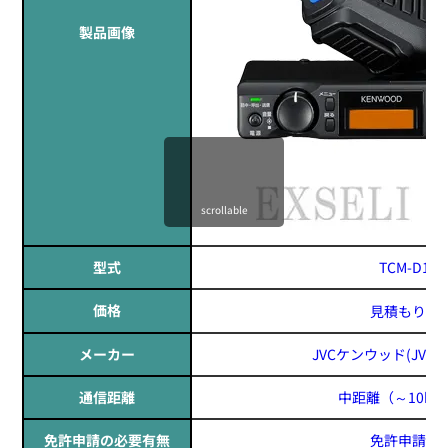
製品画像
定価:オープン価格
※イヤホンプラグサイズ2.5φ
※ケーブル長約65cm
※イヤホン付属
scrollable
EK-505WNML
ロックスイッチイヤホンマイク
型式
TCM-D144
価格
見積もりす
メーカー
JVCケンウッド(JVC K
通信距離
中距離
（～10k
免許申請の必要有無
免許申請必