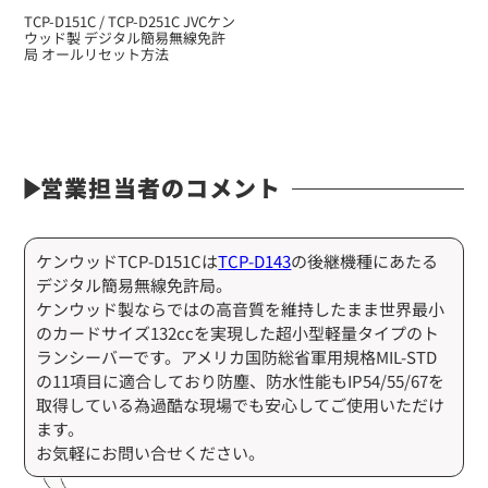
TCP-D151C / TCP-D251C JVCケン
ウッド製 デジタル簡易無線免許
局 オールリセット方法
定価:12,000円～14,400円(税別)
※メーカー定価は装着無線機(コネクタ)によって
異なります
...続きを読む
※EK-505N-KW
営業担当者のコメント
※イヤホンプラグサイズ2.5φ
※イヤホン付属
※マイク部分は防沫仕様
ケンウッドTCP-D151Cは
TCP-D143
の後継機種にあたる
デジタル簡易無線免許局。
EK-505W
ケンウッド製ならではの高音質を維持したまま世界最小
タイピンマイク&イヤホン
のカードサイズ132ccを実現した超小型軽量タイプのト
ランシーバーです。アメリカ国防総省軍用規格MIL-STD
の11項目に適合しており防塵、防水性能もIP54/55/67を
取得している為過酷な現場でも安心してご使用いただけ
ます。
お気軽にお問い合せください。