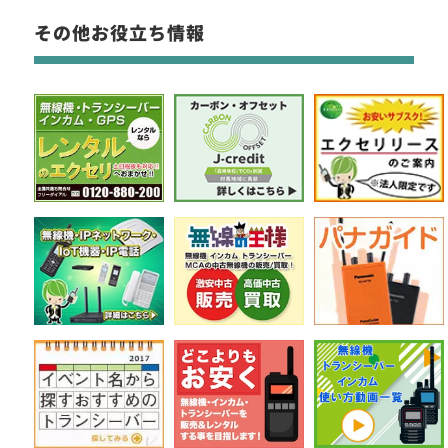
※EK-567LSF-KD
その他お役立ち情報
※イヤホンジャックサイズΦ2.5mm
※同時通話無線機にも対応
EM-01
ネック型咽喉マイク+イヤホン
定価:14,000円～22,000円(税抜)
※メーカー定価は装着無線機(コネクタ)によって
異なります
...続きを読む
※EM-01-KW
※イヤホンプラグザイズ2.5φ