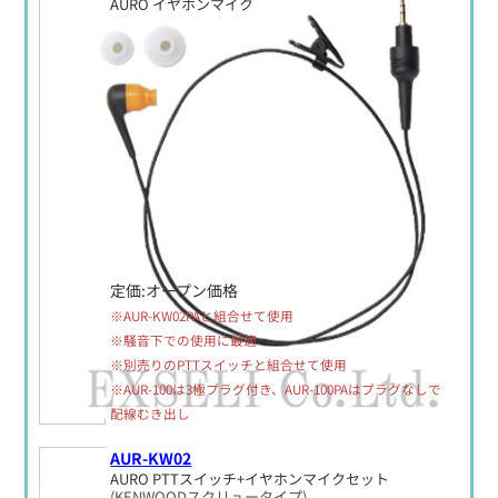
AURO イヤホンマイク
定価:オープン価格
※AUR-KW02PAと組合せて使用
※騒音下での使用に最適
※別売りのPTTスイッチと組合せて使用
※AUR-100は3極プラグ付き、AUR-100PAはプラグなしで
配線むき出し
AUR-KW02
AURO PTTスイッチ+イヤホンマイクセット
(KENWOODスクリュータイプ)