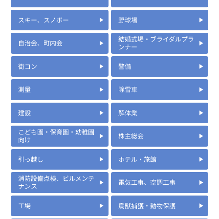
スキー、スノボー
野球場
結婚式場・ブライダルプラ
自治会、町内会
ンナー
街コン
警備
測量
除雪車
建設
解体業
こども園・保育園・幼稚園
株主総会
定価:3,000円(税別)
向け
※マイクケーブル長約75cm
引っ越し
ホテル・旅館
EK-313J
消防設備点検、ビルメンテ
小型タイピンマイク(イヤホン付)
電気工事、空調工事
ナンス
工場
鳥獣捕獲・動物保護