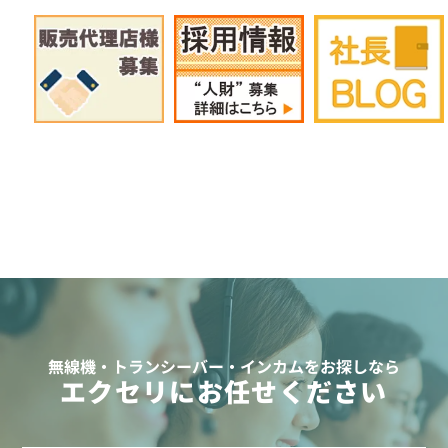
※イヤホン付属
※騒音下での使用に適しています
EMC-13
イヤホン付きクリップマイクロホン
無線機・トランシーバー・インカムをお探しなら
エクセリにお任せください
定価:オープン価格
※インナーイヤータイプ
※VOX機能対応