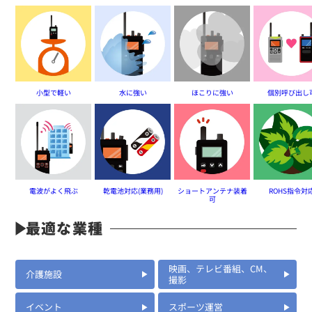
小型で軽い
水に強い
ほこりに強い
個別呼び出し
電波がよく飛ぶ
乾電池対応(業務用)
ショートアンテナ装着
ROHS指令対
可
定価:4,800円(税別)
最適な業種
※ケーブル長約75cm
DSE30KC
映画、テレビ番組、CM、
ハンディ用カナルタイプイヤホンマイク
介護施設
撮影
イベント
スポーツ運営