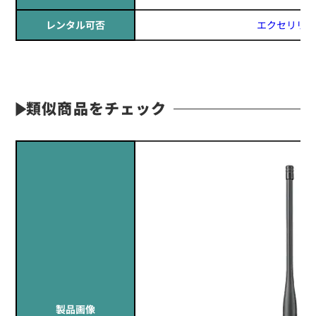
レンタル可否
エクセリリー
定価:オープン価格
※イヤホンプラグサイズ2.5φ
※ケーブル長約65cm
※イヤホン付属
類似商品をチェック
※同時通話対応
EK-535
​イヤマイク(耳で話すマイク/イヤホン)
製品画像