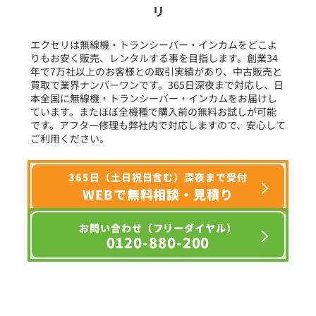
定価:オープン価格
リ
フリーワード入力(製品名等)
※EK-567LS-KD
※イヤホンジャックサイズΦ2.5mm
エクセリは無線機・トランシーバー・インカムをどこよ
※同時通話無線機にも対応
りもお安く販売、レンタルする事を目指します。創業34
年で7万社以上のお客様との取引実績があり、中古販売と
選択条件をリセット
EK-567LSF
買取で業界ナンバーワンです。365日深夜まで対応し、日
防水イヤホンマイク(ロックスイッチ+風防)
本全国に無線機・トランシーバー・インカムをお届けし
ています。またほぼ全機種で購入前の無料お試しが可能
です。アフター修理も弊社内で対応しますので、安心して
ご利用ください。
365日（土日祝日含む）深夜まで受付
WEBで無料相談・見積り
お問い合わせ（フリーダイヤル）
0120-880-200
定価:オープン価格