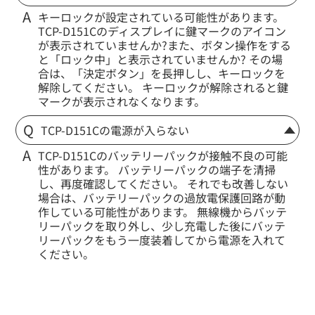
キーロックが設定されている可能性があります。
TCP-D151Cのディスプレイに鍵マークのアイコン
が表示されていませんか?また、ボタン操作をする
と「ロック中」と表示されていませんか? その場
合は、「決定ボタン」を長押しし、キーロックを
解除してください。 キーロックが解除されると鍵
マークが表示されなくなります。
TCP-D151Cの電源が入らない
TCP-D151Cのバッテリーパックが接触不良の可能
定価:オープン価格
性があります。 バッテリーパックの端子を清掃
※EK-367-KW1PIN
し、再度確認してください。 それでも改善しない
※2.5φイヤホン付き
場合は、バッテリーパックの過放電保護回路が動
作している可能性があります。 無線機からバッテ
EK-367F
リーパックを取り外し、少し充電した後にバッテ
防水マイクロフォンタイピンマイク(風防付きタイプ)
リーパックをもう一度装着してから電源を入れて
ください。