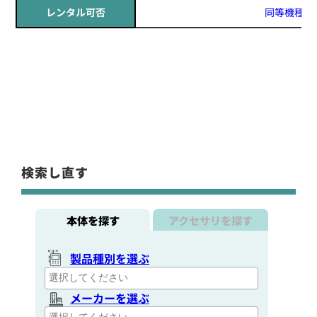
レンタル可否
同等機種レ
定価:オープン価格
※EK-567-KD
※2.5φイヤホン付き
EK-567F
防水マイクロフォンタイピンマイク(風防付きタイプ)
検索し直す
本体を探す
アクセサリを探す
製品種別を選ぶ
メーカーを選ぶ