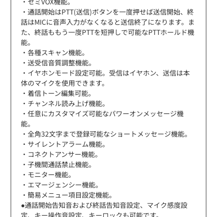
・セミVOX機能。
・通話開始はPTT(送信)ボタンを一度押せば送信開始、終
話はMICに音声入力がなくなると送信終了になります。ま
た、終話ももう一度PTTを短押しで可能なPTTホールド機
能。
・各種スキャン機能。
・送受信音質調整機能。
・イヤホンモード設定可能。受信はイヤホン、送信は本
体のマイクを使用できます。
・着信トーン編集可能。
・チャンネル読み上げ機能。
・任意にカスタマイズ可能なパワーオンメッセージ機
能。
・全角32文字まで登録可能なショートメッセージ機能。
・サイレントアラーム機能。
・コネクトアンサー機能。
・子機間通話禁止機能。
・モニター機能。
・エマージェンシー機能。
・簡易メニュー項目設定機能。
●通話開始告知音および終話告知音設定、マイク感度設
定、キー操作音設定、キーロックも可能です。