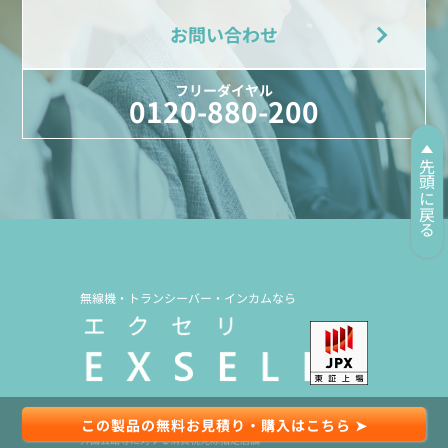
※ケーブル長 約125cm
お問い合わせ
EMC-14
イヤホン付きクリップマイクロホン
フリーダイヤル
0120-880-200
先頭に戻る
無線機・トランシーバー・インカムなら
定価:オープン価格
※耳掛けタイプ
一社)全国陸上無線協会関東支部会員 第245号
※VOX機能対応
この製品の無料お見積り・購入はこちら ➤
総務省 販売代理店届出制度 代理店届出番号C1909977
外国公館等に対する消費税免除指定店舗
※ケーブル長75cm