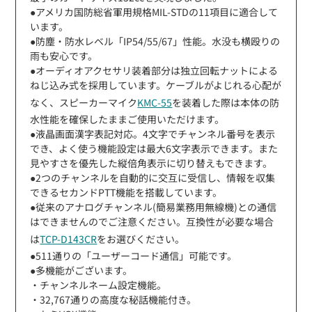
●アメリカ国防総省軍用規格MIL-STDの11項目に適合して
います。
●防塵・防水レベル「IP54/55/67」性能。水没も横殴りの
雨も安心です。
●オーディオアクセサリ装着部分は独立回転ナットによる
ねじ込み式を採用しています。ケーブルがよじれる心配が
なく、スピーカーマイク
KMC-55
を装着した際は本体の防
水性能を確保したままご使用いただけます。
●液晶画面漢字表記対応。4文字でチャンネル番号を表示
でき、よく使う機能設定は最大6文字表示できます。また
見やすさを優先した縦倍角表示に切り替えもできます。
●2つのチャンネルを自動的に交互に受信し、情報を収集
できるセカンドPTT機能を搭載しています。
●従来のアナログチャンネル(簡易業務用無線機)との通信
はできませんのでご注意ください。互換性が必要な場合
は
TCP-D143CR
をお選びください。
●511通りの「ユーザーコード通信」可能です。
●多機能がございます。
・チャンネルネーム設定機能。
・32,767通りの高度な秘話機能付き。