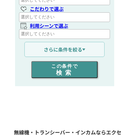
こだわりで選ぶ
定価:オープン価格
※EK-567F-KD
利用シーンで選ぶ
※2.5φイヤホン付き
EK-567LS
通信距離を選ぶ
防水イヤホンマイク(ロックスイッチ)
さらに条件を絞る
出力を選ぶ
この条件で
検索
同時通話人数を選ぶ
販売
/
レンタル
/
リース
新品
/
中古
生産終了品を含む
無線機・トランシーバー・インカムならエクセ