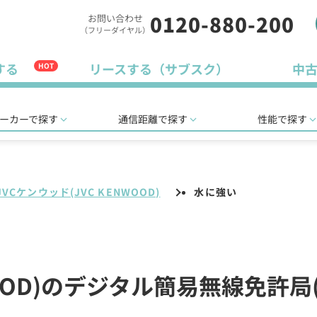
0120-880-200
お問い合わせ
（フリーダイヤル）
する
リースする（サブスク）
中
HOT
ーカーで探す
通信距離で探す
性能で探す
JVCケンウッド(JVC KENWOOD)
水に強い
NWOOD)のデジタル簡易無線免許