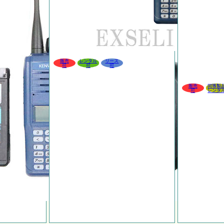
販売
レンタル
リース
可
可
可
販売
同等製
可
レンタ