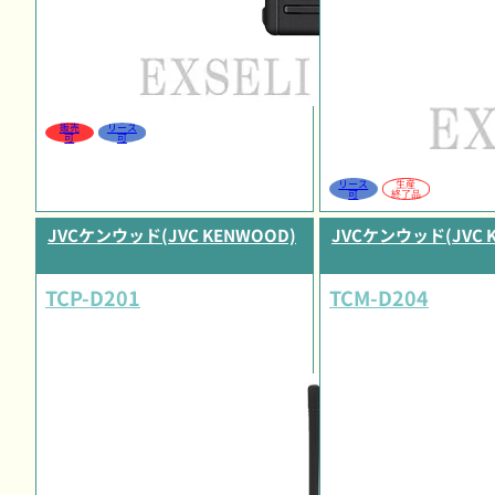
販売
リース
可
可
リース
生産
可
終了品
JVCケンウッド(JVC KENWOOD)
JVCケンウッド(JVC 
TCP-D201
TCM-D204