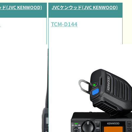
ド(JVC KENWOOD)
JVCケンウッド(JVC KENWOOD)
1
TCM-D144