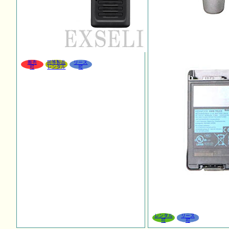
販売
同等製品
リース
可
レンタル
可
レンタル
リース
可
可