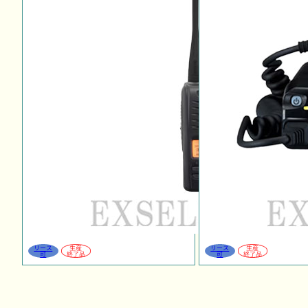
リース
生産
リース
生産
可
終了品
可
終了品