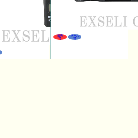
販売
リース
可
可