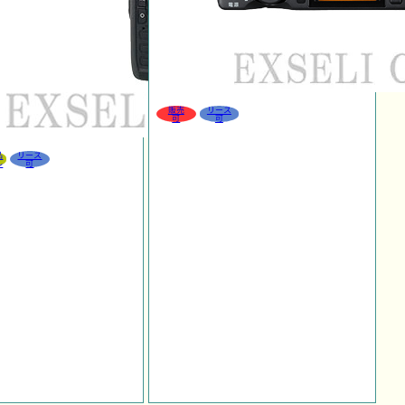
販売
リース
可
可
品
リース
ル
可