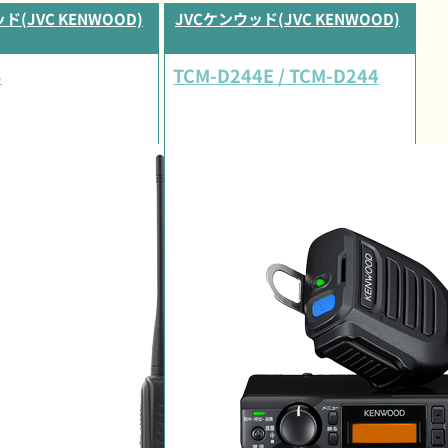
ド(JVC KENWOOD)
JVCケンウッド(JVC KENWOOD)
3
TCM-D244E / TCM-D244