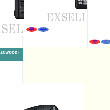
販売
リース
可
可
販売
リース
可
可
KENWOOD)