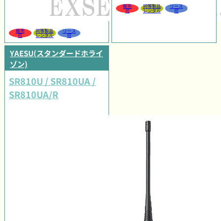
販売
同等製品
リース
可
レンタル
可
販売
同等製品
リース
可
レンタル
可
YAESU(スタンダードホライ
ゾン)
SR810U / SR810UA /
SR810UA/R