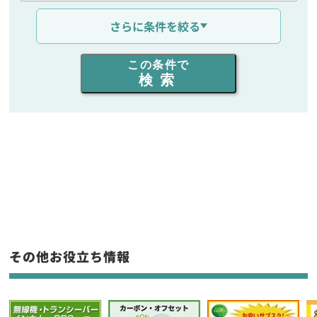
通信距離を選ぶ
さらに条件を絞る
出力を選ぶ
この条件で
検索
同時通話人数を選ぶ
販売
/
レンタル
/
リース
新品
/
中古
生産終了品を含む
フリーワード入力(製品名等)
その他お役立ち情報
選択条件をリセット