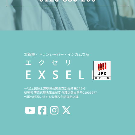
無線機・トランシーバー・インカムなら
一社)全国陸上無線協会関東支部会員 第245号
総務省 販売代理店届出制度 代理店届出番号C1909977
外国公館等に対する消費税免除指定店舗