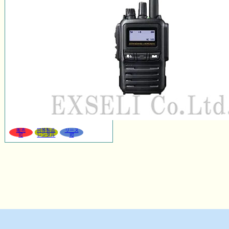
販売
同等製品
リース
可
レンタル
可