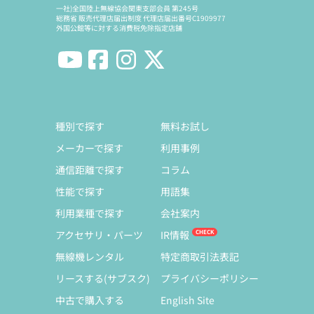
一社)全国陸上無線協会関東支部会員 第245号
総務省 販売代理店届出制度 代理店届出番号C1909977
外国公館等に対する消費税免除指定店舗
種別で探す
無料お試し
メーカーで探す
利用事例
通信距離で探す
コラム
性能で探す
用語集
利用業種で探す
会社案内
アクセサリ・パーツ
IR情報
無線機レンタル
特定商取引法表記
リースする(サブスク)
プライバシーポリシー
中古で購入する
English Site