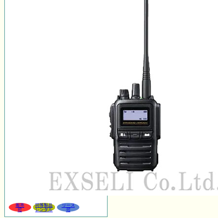
販売
同等製品
リース
可
レンタル
可