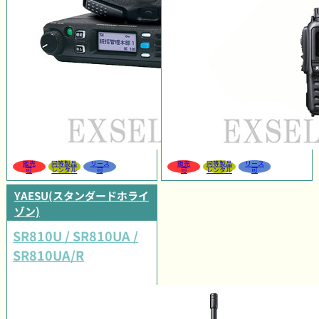
販売
同等製品
リース
販売
同等製品
リース
可
レンタル
可
可
レンタル
可
YAESU(スタンダードホライ
ゾン)
SR810U / SR810UA /
SR810UA/R