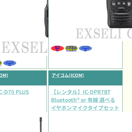
販売
同等製品
リース
可
レンタル
可
品
リース
ル
可
OM)
アイコム(ICOM)
IC-D70 PLUS
【レンタル】IC-DPR7BT
Bluetooth® or 有線 選べる
イヤホンマイクタイプセット