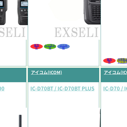
販売
レンタル
リース
可
可
可
販売
同等製
可
レンタ
アイコム(ICOM)
アイコム(IC
00
IC-D70BT / IC-D70BT PLUS
IC-D70 / 