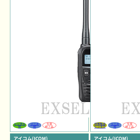
レンタル
リース
生産
同等製品
リース
生産
可
可
終了品
レンタル
可
終了品
アイコム(ICOM)
アイコム(ICOM)