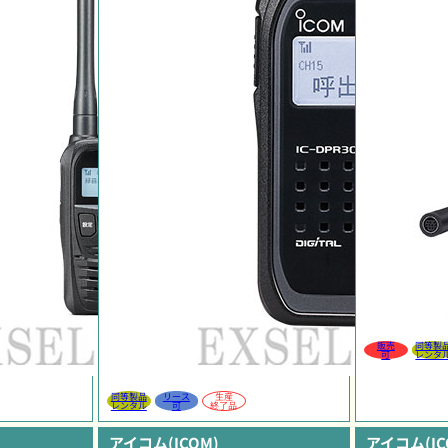
販売
同等製
可
レンタ
同等製品
リース
生産
レンタル
可
終了品
アイコム(ICOM)
アイコム(IC