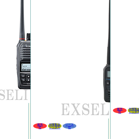
販売
同等製
可
レンタ
販売
同等製品
リース
可
レンタル
可