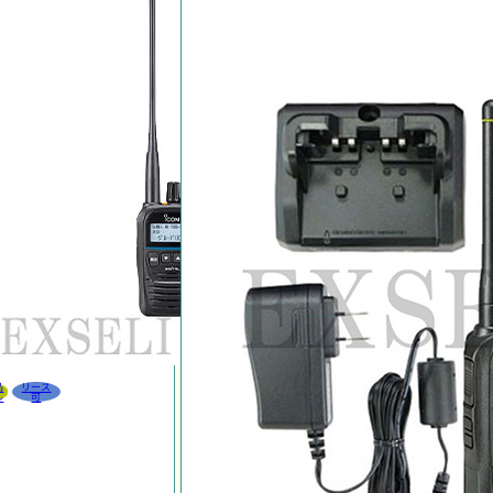
品
リース
ル
可