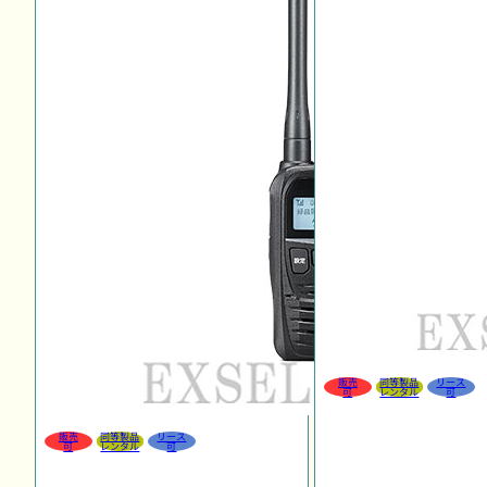
販売
同等製品
リース
可
レンタル
可
販売
同等製品
リース
可
レンタル
可