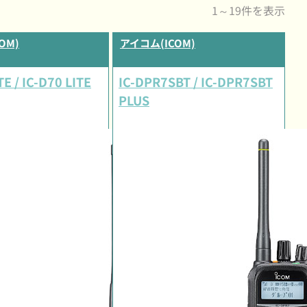
1～19件を表示
OM)
アイコム(ICOM)
TE / IC-D70 LITE
IC-DPR7SBT / IC-DPR7SBT
PLUS