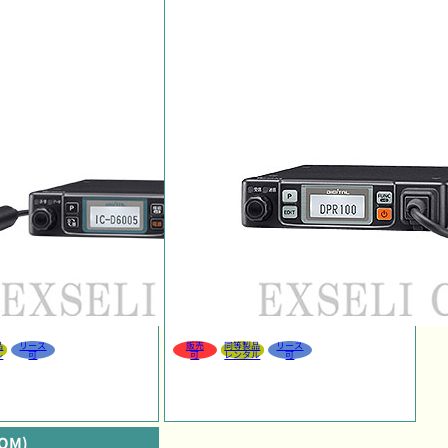
品
リース
販売
同等製品
リース
ル
可
可
レンタル
可
OM)