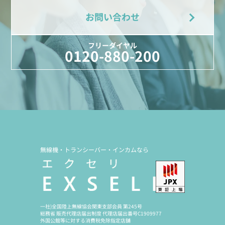
お問い合わせ
フリーダイヤル
0120-880-200
無線機・トランシーバー・インカムなら
一社)全国陸上無線協会関東支部会員 第245号
総務省 販売代理店届出制度 代理店届出番号C1909977
外国公館等に対する消費税免除指定店舗