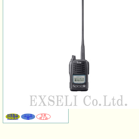
同等製品
リース
生産
レンタル
可
終了品