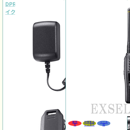
DPR4 PLUSイヤホンマ
イクセット
販売
同等製品
リース
可
レンタル
可