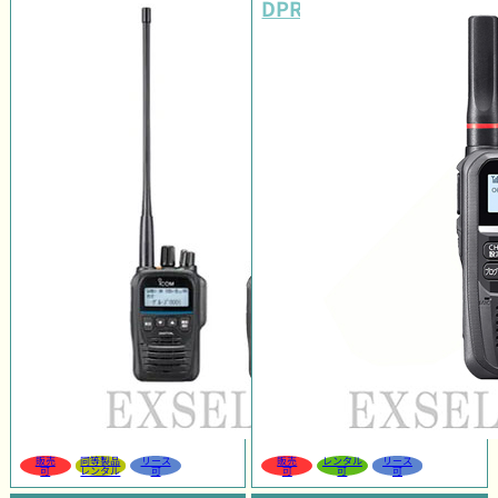
DPR4C LITE PLUS
販売
同等製品
リース
販売
レンタル
リース
可
レンタル
可
可
可
可