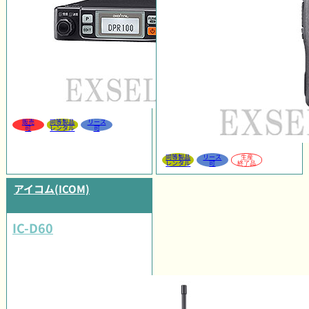
販売
同等製品
リース
可
レンタル
可
同等製品
リース
生産
レンタル
可
終了品
アイコム(ICOM)
IC-D60