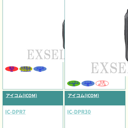
販売
同等製品
リース
可
レンタル
可
レンタル
リース
生産
可
可
終了品
アイコム(ICOM)
アイコム(ICOM)
IC-DPR7
IC-DPR30