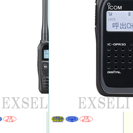
生産
同等製品
リース
生産
終了品
レンタル
可
終了品