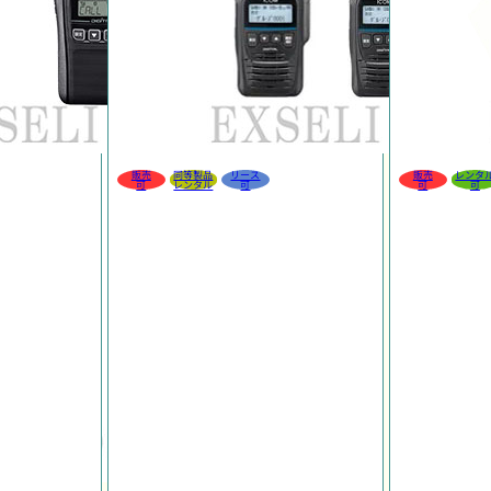
販売
同等製品
リース
販売
レンタ
可
レンタル
可
可
可