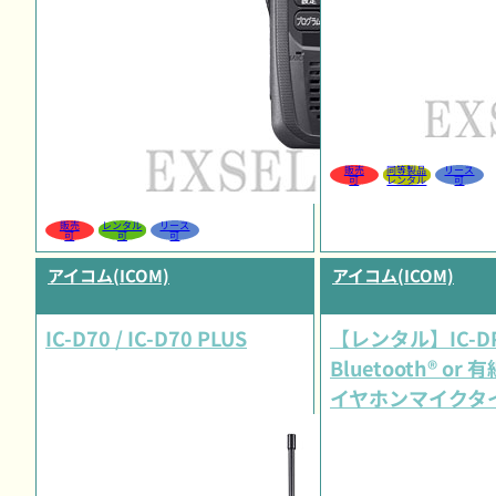
販売
同等製品
リース
可
レンタル
可
販売
レンタル
リース
可
可
可
アイコム(ICOM)
アイコム(ICOM)
IC-D70 / IC-D70 PLUS
【レンタル】IC-DP
Bluetooth® or
イヤホンマイクタ