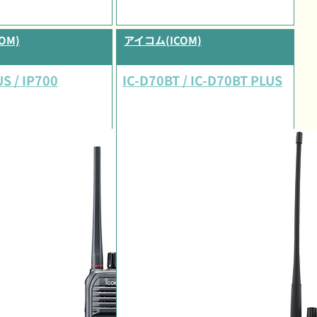
OM)
アイコム(ICOM)
S / IP700
IC-D70BT / IC-D70BT PLUS