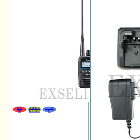
販売
同等製品
リース
可
レンタル
可