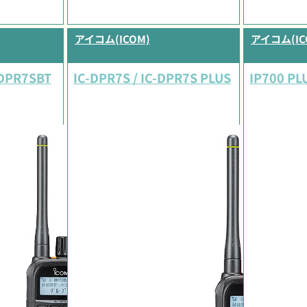
アイコム(ICOM)
アイコム(IC
-DPR7SBT
IC-DPR7S / IC-DPR7S PLUS
IP700 PLU