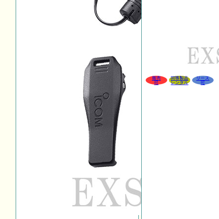
販売
同等製品
リース
可
レンタル
可