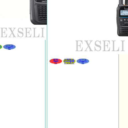
ル
リース
可
販売
同等製品
リース
可
レンタル
可