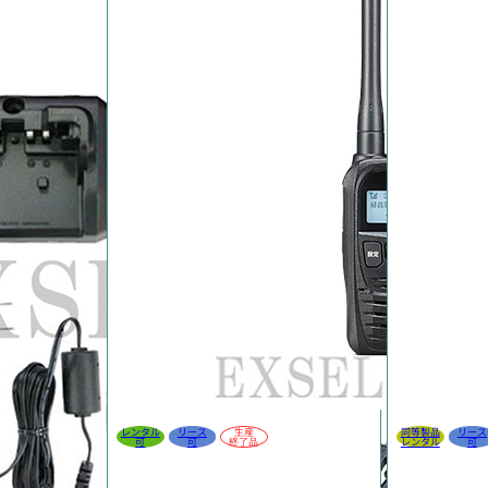
レンタル
リース
生産
同等製品
リース
可
可
終了品
レンタル
可