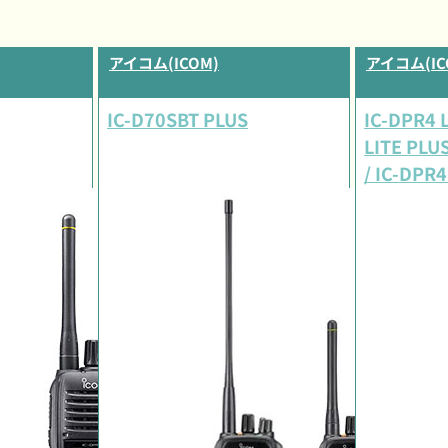
アイコム(ICOM)
アイコム(IC
IC-D70SBT PLUS
IC-DPR4 L
LITE PLUS
/ IC-DPR4