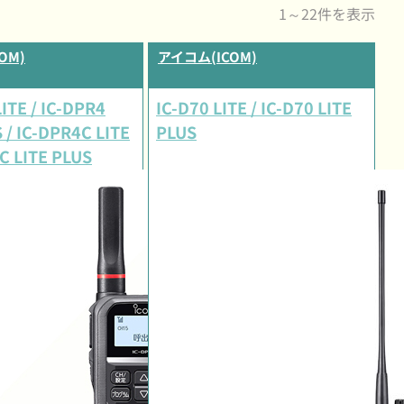
1～22件を表示
OM)
アイコム(ICOM)
ITE / IC-DPR4
IC-D70 LITE / IC-D70 LITE
 / IC-DPR4C LITE
PLUS
C LITE PLUS