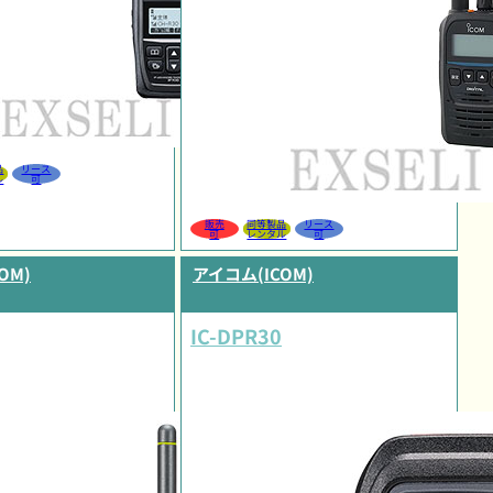
品
リース
ル
可
販売
同等製品
リース
可
レンタル
可
OM)
アイコム(ICOM)
IC-DPR30