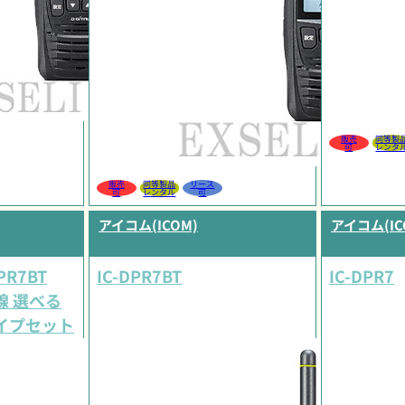
販売
同等製
可
レンタ
販売
同等製品
リース
可
レンタル
可
アイコム(ICOM)
アイコム(IC
R7BT
IC-DPR7BT
IC-DPR7
 有線 選べる
イプセット